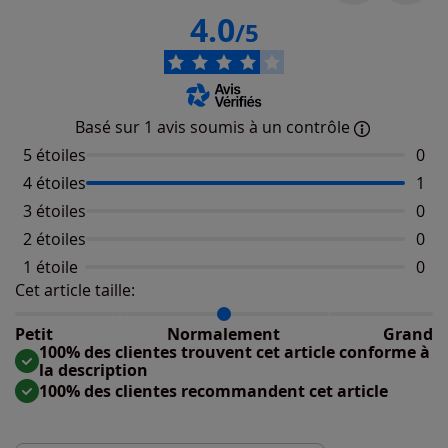
4.0
/5
Basé sur 1 avis soumis à un contrôle
5 étoiles
Aucu
0
4 étoiles
Nomb
1
3 étoiles
Aucu
0
2 étoiles
Aucu
0
1 étoile
Aucu
0
Cet article taille:
Répartition du taillant selon les avis clients
Taille normalement : 100%
Taille petit : 0%
Petit
Normalement
Grand
Taille grand : 0%
100% des clientes trouvent cet article conforme à
la description
100% des clientes recommandent cet article