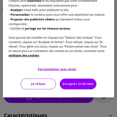
Certains sont
essentiels
et ne requièrent pas votre consentement.
D'autres, optionnels, nécessitent votre accord pour :
Choisir une couleur :
-
Analyser
notre trafic pour améliorer le site.
-
Personnaliser
le contenu pour vous offrir une expérience sur mesure.
-
Proposer des publicités ciblées
qui devraient mieux vous
correspondre.
- Faciliter le
partage sur les réseaux sociaux
.
Vous pouvez les modifier en cliquant sur "Gestion des cookies". Pour
consentir, cliquez sur "Accepter et fermer". Pour refuser, cliquez sur "Je
refuse". Pour gérer vos choix, cliquez sur "Personnaliser mes choix". Pour
Taille :
en savoir plus sur l'utilisation des cookies et vos droits, consultez notre
politique des cookies
.
Veuillez sélectionner une taille
Guide des tailles
Personnaliser mes choix
40 -
En stock
25
€
Je refuse
Accepter et fermer
42 -
épuisé
Ajouter au panier
44 -
Disponible dans 3 semaines
Caractéristiques
46 -
Disponible dans 3 semaines