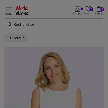
0
0
Compte
Favoris
Panier
menu
retour