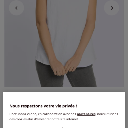
Débardeur qualité mousseline
Nous respectons votre vie privée !
4
/
5
-
1
avis
Réf : 459.536.020
Chez Moda Vilona, en collaboration avec nos
partenaires
, nous utilisons
des cookies afin d'améliorer notre site internet.
Couleur :
blanc