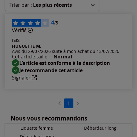
Trier par :
Les plus récents
Les plus récents
4
/5
Vérifié
Les plus anciens
ras
HUGUETTE M.
Avis du 29/07/2026 suite à mon achat du 13/07/2026
Notes les plus élevées
Cet article taille:
Normal
L’article est conforme à la description
Notes les plus basses
Je recommande cet article
Signaler
1
Nous vous recommandons
Liquette femme
Débardeur long
Débardeur large