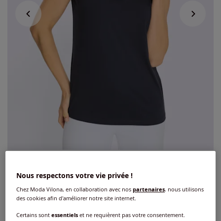
Débardeur superbe empiècement en
Nous respectons votre vie privée !
dentelle
Chez Moda Vilona, en collaboration avec nos
partenaires
, nous utilisons
des cookies afin d'améliorer notre site internet.
4
/
5
-
1
avis
Réf : 453.018.019
Certains sont
essentiels
et ne requièrent pas votre consentement.