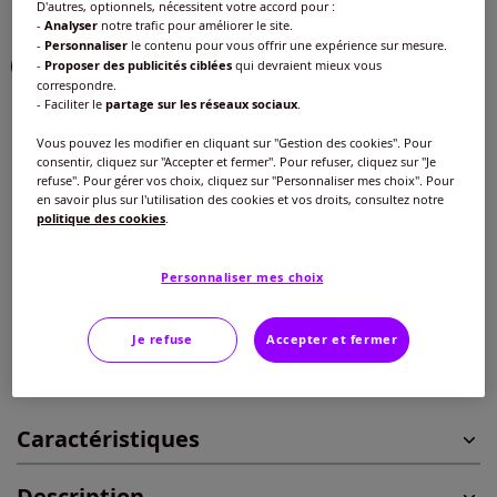
D'autres, optionnels, nécessitent votre accord pour :
Couleur :
marine
-
Analyser
notre trafic pour améliorer le site.
-
Personnaliser
le contenu pour vous offrir une expérience sur mesure.
Choisir une couleur :
-
Proposer des publicités ciblées
qui devraient mieux vous
correspondre.
- Faciliter le
partage sur les réseaux sociaux
.
Vous pouvez les modifier en cliquant sur "Gestion des cookies". Pour
Taille :
consentir, cliquez sur "Accepter et fermer". Pour refuser, cliquez sur "Je
refuse". Pour gérer vos choix, cliquez sur "Personnaliser mes choix". Pour
Veuillez sélectionner une taille
en savoir plus sur l'utilisation des cookies et vos droits, consultez notre
politique des cookies
.
Guide des tailles
40 -
Disponible dans 3 semaines
Personnaliser mes choix
33
€
42 -
En stock
Je refuse
Accepter et fermer
Ajouter au panier
44 -
En stock
Caractéristiques
46 -
En stock
Description