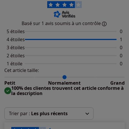
Basé sur 1 avis soumis à un contrôle
5 étoiles
Aucu
0
4 étoiles
Nomb
1
3 étoiles
Aucu
0
2 étoiles
Aucu
0
1 étoile
Aucu
0
Cet article taille:
Répartition du taillant selon les avis clients
Taille normalement : 100%
Taille petit : 0%
Petit
Normalement
Grand
Taille grand : 0%
100% des clientes trouvent cet article conforme à
la description
Trier par :
Les plus récents
Les plus récents