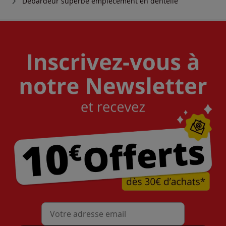
Débardeur superbe empiècement en dentelle