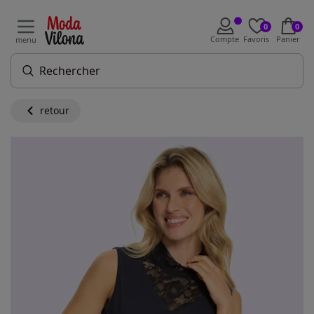
0
0
Compte
Favoris
Panier
menu
retour