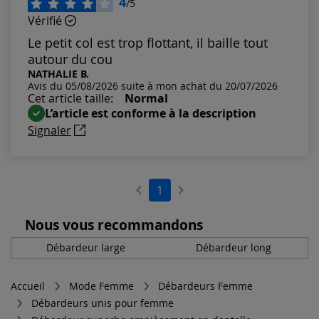
4
/5
Vérifié
Les plus anciens
Le petit col est trop flottant, il baille tout
autour du cou
Notes les plus élevées
NATHALIE B.
Avis du 05/08/2026 suite à mon achat du 20/07/2026
Cet article taille:
Normal
Notes les plus basses
L’article est conforme à la description
Signaler
1
Nous vous recommandons
Débardeur large
Débardeur long
Accueil
Mode Femme
Débardeurs Femme
Débardeurs unis pour femme