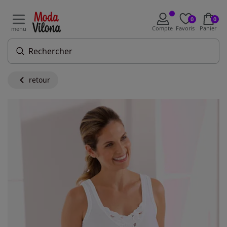
0
0
Compte
Favoris
Panier
menu
retour