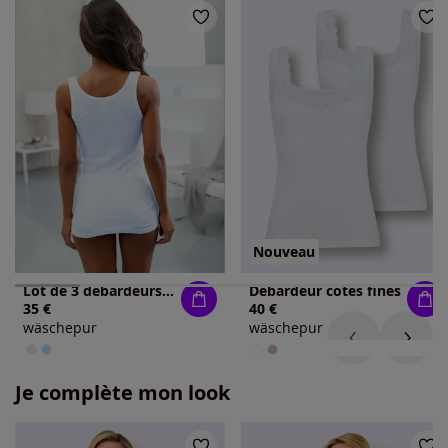
Nouveau
Lot de 3 débardeurs en coton col en v avec empiècement broderie anglaise
Débardeur côtes fines
35 €
40 €
wäschepur
wäschepur
Je complète mon look