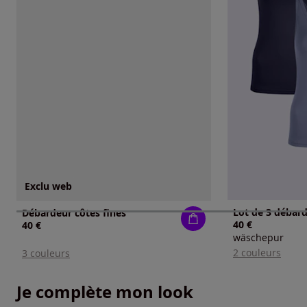
Exclu web
Débardeur côtes fines
40 €
40 €
wäschepur
2 couleurs
3 couleurs
Je complète mon look