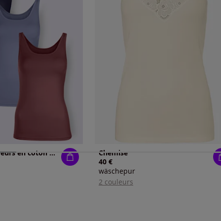
Lot de 3 débardeurs en coton bretelles larges
Chemise
40 €
wäschepur
2 couleurs