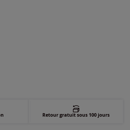
-
En stock
-
En stock
-
En stock
on
Retour gratuit sous 100 jours