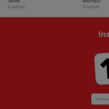
Speidel
wäschepur
3 couleurs
3 couleurs
Mon adres