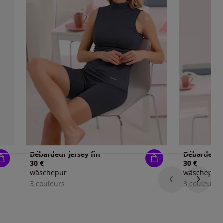
Débardeur jersey fin
Débardeur j
30 €
30 €
wäschepur
wäschepur
3 couleurs
3 couleurs