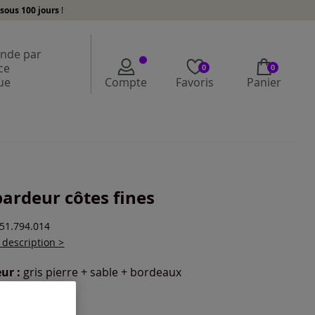
sous 100 jours
!
de par
ce
0
0
ue
Compte
Favoris
Panier
ardeur côtes fines
251.794.014
a description >
ur :
gris pierre + sable + bordeaux
r une couleur :