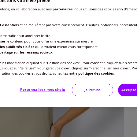
ectons votre vie privée !
ilona, en collaboration avec nos
partenaires
, nous utilisons des cookies afin d'amélio
nt
essentiels
et ne requièrent pas votre consentement. D'autres, optionnels, nécessiten
Taille
otre trafic pour améliorer le site.
Veu
iser
le contenu pour vous offrir une expérience sur mesure.
es publicités ciblées
qui devraient mieux vous correspondre.
partage sur les réseaux sociaux
.
Gu
40 
les modifier en cliquant sur "Gestion des cookies". Pour consentir, cliquez sur "Accepte
40
, cliquez sur "Je refuse". Pour gérer vos choix, cliquez sur "Personnaliser mes choix". Po
42 
ilisation des cookies et vos droits, consultez notre
politique des cookies
.
44 
Personnaliser mes choix
Je refuse
Accepte
46 
48 