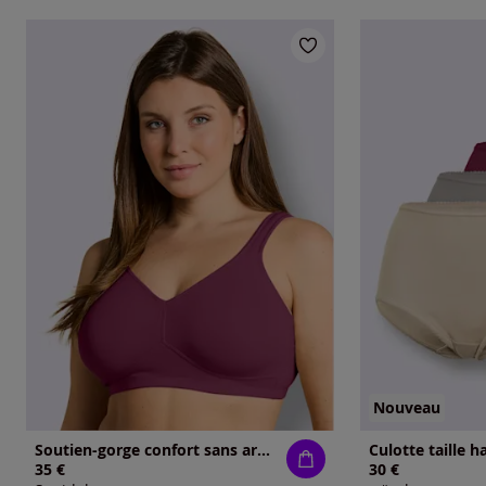
Nouveau
Soutien-gorge confort sans armatures bon. b, c, d, e
Culotte taille h
35 €
30 €