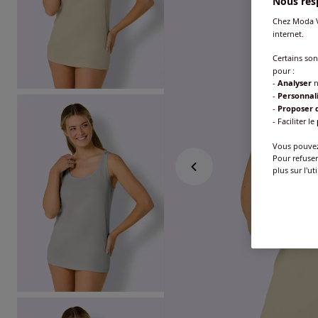
Nous resp
Chez Moda V
internet.
Certains so
pour :
-
Analyser
n
-
Personnal
-
Proposer d
- Faciliter le
Vous pouvez 
Pour refuser
plus sur l'ut