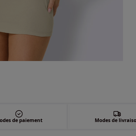
50 
52 
54 
odes de paiement
Modes de livrais