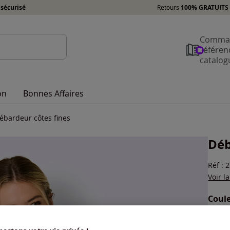
sécurisé
Retours
100% GRATUITS 
Comman
référen
catalog
on
Bonnes Affaires
ébardeur côtes fines
Déb
Réf : 
Voir l
Coule
Choisi