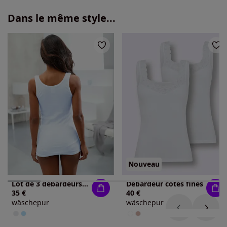
Dans le même style...
Nouveau
Lot de 3 débardeurs en coton col en v avec empiècement broderie anglaise
Débardeur côtes fines
35 €
40 €
wäschepur
wäschepur