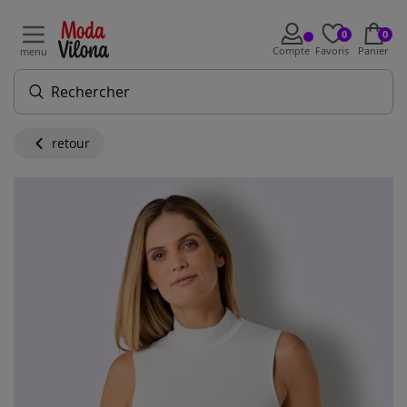
0
0
Compte
Favoris
Panier
menu
retour