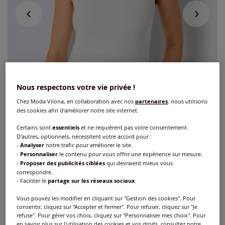
Nous respectons votre vie privée !
Chez Moda Vilona, en collaboration avec nos
partenaires
, nous utilisons
des cookies afin d'améliorer notre site internet.
Certains sont
essentiels
et ne requièrent pas votre consentement.
D'autres, optionnels, nécessitent votre accord pour :
-
Analyser
notre trafic pour améliorer le site.
-
Personnaliser
le contenu pour vous offrir une expérience sur mesure.
-
Proposer des publicités ciblées
qui devraient mieux vous
Débardeur jersey fin
correspondre.
- Faciliter le
partage sur les réseaux sociaux
.
Réf : 250.237.027
Vous pouvez les modifier en cliquant sur "Gestion des cookies". Pour
consentir, cliquez sur "Accepter et fermer". Pour refuser, cliquez sur "Je
refuse". Pour gérer vos choix, cliquez sur "Personnaliser mes choix". Pour
Couleur :
blanc
en savoir plus sur l'utilisation des cookies et vos droits, consultez notre