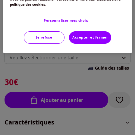
politique des cookies
.
Choisir une couleur :
Personnaliser mes choix
Je refuse
Accepter et fermer
Taille :
Veuillez sélectionner une taille
Guide des tailles
40 -
En stock
30
€
42 -
En stock
Ajouter au panier
44 -
En stock
Caractéristiques
46 -
En stock