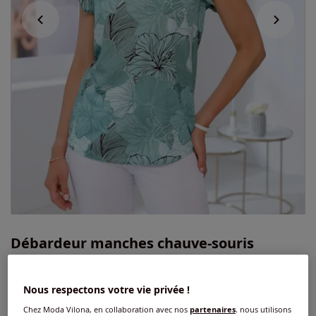
Débardeur manches chauve-souris
affinantes
4.1
/
5
-
16
avis
Réf : 547.893.021
Nous respectons votre vie privée !
Chez Moda Vilona, en collaboration avec nos
partenaires
, nous utilisons