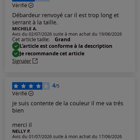
Vérifié
Les plus anciens
Débardeur renvoyé car il est trop long et
serrant à la taille.
Notes les plus élevées
MICHELE A.
Avis du 02/07/2026 suite à mon achat du 19/06/2026
Cet article taille:
Grand
Notes les plus basses
L’article est conforme à la description
Je recommande cet article
Signaler
4
/5
Vérifié
je suis contente de la couleur il me va trés
bien
merci il
NELLY P.
Avis du 01/07/2026 suite à mon achat du 17/06/2026