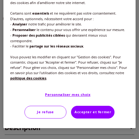
des cookies afin d'améliorer notre site internet.
Couleur :
menthe-jade imprimé
Certains sont
essentiels
et ne requièrent pas votre consentement.
D'autres, optionnels, nécessitent votre accord pour :
-
Analyser
notre trafic pour améliorer le site.
-
Personnaliser
le contenu pour vous offrir une expérience sur mesure.
Taille :
-
Proposer des publicités ciblées
qui devraient mieux vous
correspondre.
Veuillez sélectionner une taille
- Faciliter le
partage sur les réseaux sociaux
.
Guide des tailles
Vous pouvez les modifier en cliquant sur "Gestion des cookies". Pour
40 -
En stock
consentir, cliquez sur "Accepter et fermer". Pour refuser, cliquez sur "Je
23
€
refuse". Pour gérer vos choix, cliquez sur "Personnaliser mes choix". Pour
en savoir plus sur l'utilisation des cookies et vos droits, consultez notre
42 -
Disponible dans 3 semaines
politique des cookies
.
Ajouter au panier
44 -
Disponible dans 3 semaines
Personnaliser mes choix
Caractéristiques
46 -
En stock
Je refuse
Accepter et fermer
Description
48 -
En stock