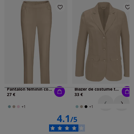
Pantalon féminin coupe droite
Blazer de costume femme col à revers coupe classique
27 €
33 €
+1
+1
4.1
/5