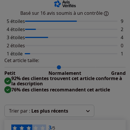
Basé sur 16 avis soumis à un contrôle
5 étoiles
Nomb
9
4 étoiles
Nomb
2
3 étoiles
Nomb
4
2 étoiles
Aucu
0
1 étoile
Nomb
1
Cet article taille:
Répartition du taillant selon les avis clients
Taille normalement : 77%
Taille petit : 15%
Petit
Normalement
Grand
Taille grand : 8%
92% des clientes trouvent cet article conforme à
la description
76% des clientes recommandent cet article
Trier par :
Les plus récents
Les plus récents
3
/5