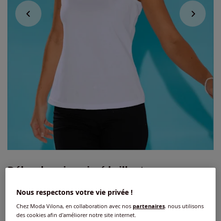
Débardeur imprimé brillant
4.7
/
5
-
7
avis
Réf : 421.970.045
Nous respectons votre vie privée !
Chez Moda Vilona, en collaboration avec nos
partenaires
, nous utilisons
des cookies afin d'améliorer notre site internet.
Couleur :
blanc