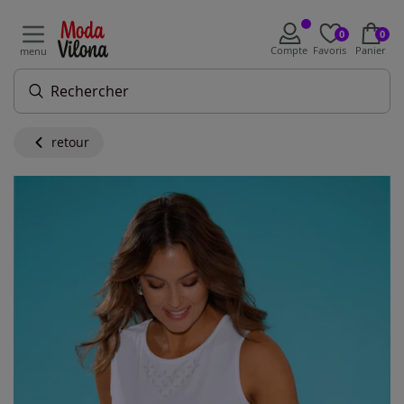
0
0
Compte
Favoris
Panier
menu
retour