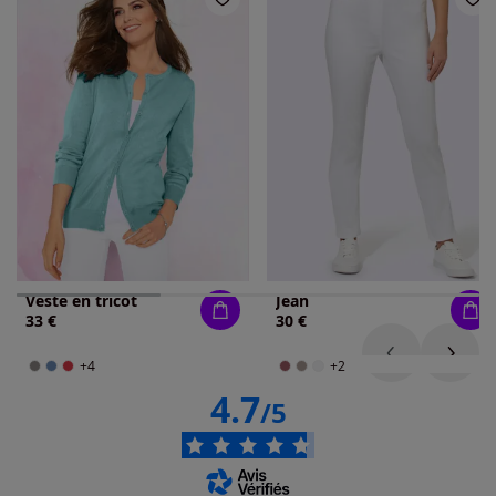
Veste en tricot
Jean
33 €
30 €
+4
+2
4.7
/5