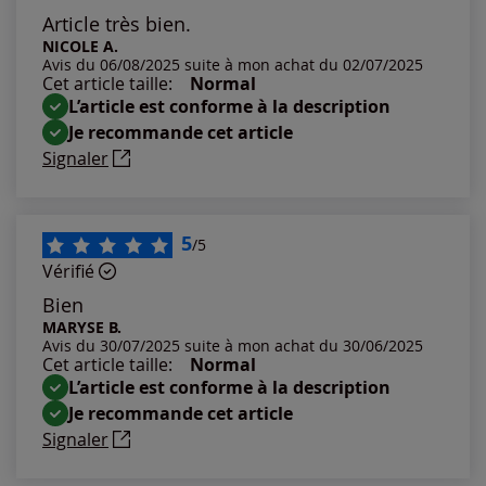
Les plus anciens
Article très bien.
NICOLE A.
Avis du 06/08/2025 suite à mon achat du 02/07/2025
Notes les plus élevées
Cet article taille:
Normal
L’article est conforme à la description
Notes les plus basses
Je recommande cet article
Signaler
5
/5
Vérifié
Bien
MARYSE B.
Avis du 30/07/2025 suite à mon achat du 30/06/2025
Cet article taille:
Normal
L’article est conforme à la description
Je recommande cet article
Signaler