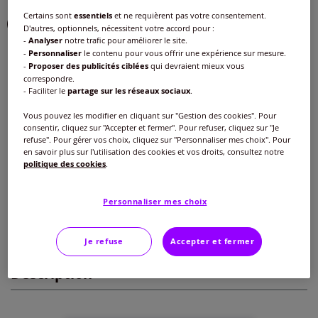
Certains sont
essentiels
et ne requièrent pas votre consentement.
D'autres, optionnels, nécessitent votre accord pour :
-
Analyser
notre trafic pour améliorer le site.
-
Personnaliser
le contenu pour vous offrir une expérience sur mesure.
Taille :
-
Proposer des publicités ciblées
qui devraient mieux vous
correspondre.
Veuillez sélectionner une taille
- Faciliter le
partage sur les réseaux sociaux
.
Guide des tailles
Vous pouvez les modifier en cliquant sur "Gestion des cookies". Pour
40 -
épuisé
consentir, cliquez sur "Accepter et fermer". Pour refuser, cliquez sur "Je
16
€
refuse". Pour gérer vos choix, cliquez sur "Personnaliser mes choix". Pour
en savoir plus sur l'utilisation des cookies et vos droits, consultez notre
42 -
épuisé
politique des cookies
.
Ajouter au panier
44 -
épuisé
Personnaliser mes choix
Caractéristiques
46 -
Disponible dans 4 semaines
Je refuse
Accepter et fermer
Description
48 -
épuisé
50 -
Disponible dans 4 semaines