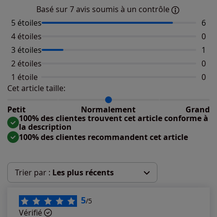
Basé sur 7 avis soumis à un contrôle
5 étoiles
Nomb
6
4 étoiles
Aucu
0
3 étoiles
Nomb
1
2 étoiles
Aucu
0
1 étoile
Aucu
0
Cet article taille:
Répartition du taillant selon les avis clients
Taille normalement : 100%
Taille petit : 0%
Petit
Normalement
Grand
Taille grand : 0%
100% des clientes trouvent cet article conforme à
la description
100% des clientes recommandent cet article
Trier par :
Les plus récents
Les plus récents
5
/5
Vérifié