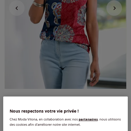
Débardeur aspect patchwork
Nous respectons votre vie privée !
4.4
/
5
-
42
avis
Réf : 221.025.073
Chez Moda Vilona, en collaboration avec nos
partenaires
, nous utilisons
des cookies afin d'améliorer notre site internet.
Couleur :
marine-rouge à motifs