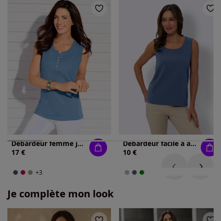
Débardeur femme jersey fin et boutons nacrés
Débardeur facile à assortir
17 €
10 €
+3
Je complète mon look