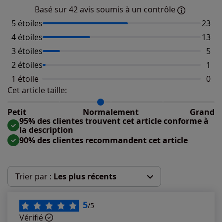
Basé sur 42 avis soumis à un contrôle
5 étoiles
Nombr
23
4 étoiles
Nombr
13
3 étoiles
Nomb
5
2 étoiles
Nomb
1
1 étoile
Aucu
0
Cet article taille:
Répartition du taillant selon les avis clients
Taille normalement : 82%
Taille petit : 14%
Petit
Normalement
Grand
Taille grand : 5%
95% des clientes trouvent cet article conforme à
la description
90% des clientes recommandent cet article
Trier par :
Les plus récents
Les plus récents
5
/5
Vérifié