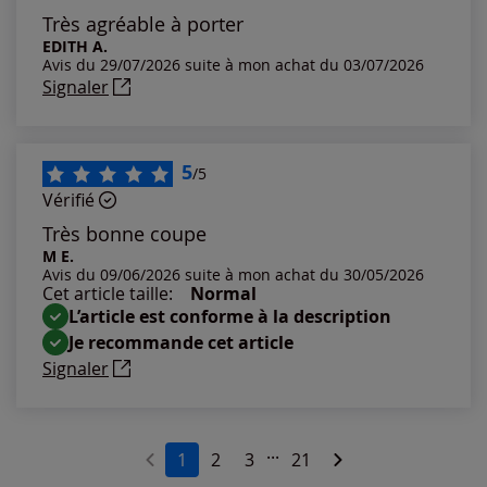
Les plus anciens
Très agréable à porter
EDITH A.
Avis du 29/07/2026 suite à mon achat du 03/07/2026
Notes les plus élevées
Signaler
Notes les plus basses
5
/5
Vérifié
Très bonne coupe
M E.
Avis du 09/06/2026 suite à mon achat du 30/05/2026
Cet article taille:
Normal
L’article est conforme à la description
Je recommande cet article
Signaler
...
1
2
3
21