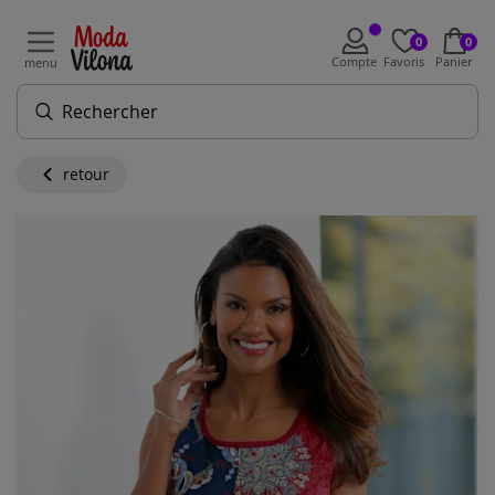
0
0
Compte
Favoris
Panier
menu
retour