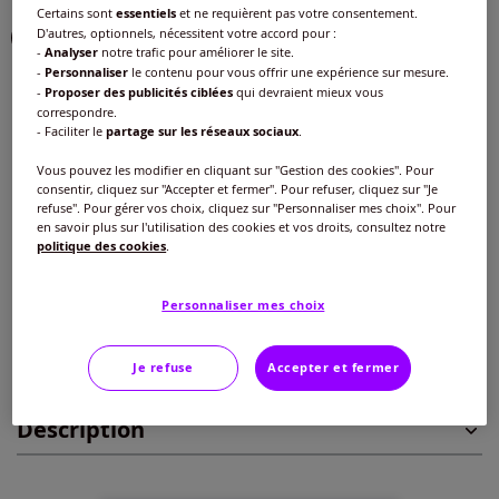
Certains sont
essentiels
et ne requièrent pas votre consentement.
D'autres, optionnels, nécessitent votre accord pour :
-
Analyser
notre trafic pour améliorer le site.
-
Personnaliser
le contenu pour vous offrir une expérience sur mesure.
Taille :
-
Proposer des publicités ciblées
qui devraient mieux vous
correspondre.
Veuillez sélectionner une taille
- Faciliter le
partage sur les réseaux sociaux
.
Guide des tailles
Vous pouvez les modifier en cliquant sur "Gestion des cookies". Pour
40 -
En stock
consentir, cliquez sur "Accepter et fermer". Pour refuser, cliquez sur "Je
refuse". Pour gérer vos choix, cliquez sur "Personnaliser mes choix". Pour
20
€
en savoir plus sur l'utilisation des cookies et vos droits, consultez notre
42 -
Disponible dans 1 semaine
politique des cookies
.
Ajouter au panier
Personnaliser mes choix
44 -
En stock
Caractéristiques
46 -
épuisé
Je refuse
Accepter et fermer
Description
48 -
épuisé
50 -
épuisé