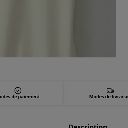
58/
odes de paiement
Modes de livrais
Description