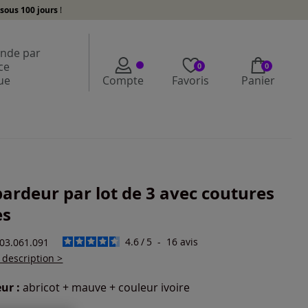
sous 100 jours
!
de par
ce
0
0
ue
Compte
Favoris
Panier
ardeur par lot de 3 avec coutures
es
4.6
/
5
-
16
avis
503.061.091
a description >
ur :
abricot + mauve + couleur ivoire
r une couleur :