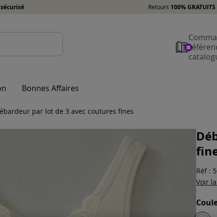
sécurisé
Retours
100% GRATUITS 
Comman
référen
catalog
on
Bonnes Affaires
ébardeur par lot de 3 avec coutures fines
Déb
fin
Réf : 
Voir l
Coule
Choisi