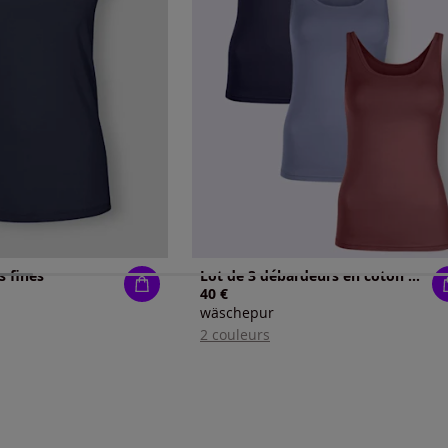
s fines
Lot de 3 débardeurs en coton bretelles larges
40 €
wäschepur
2 couleurs