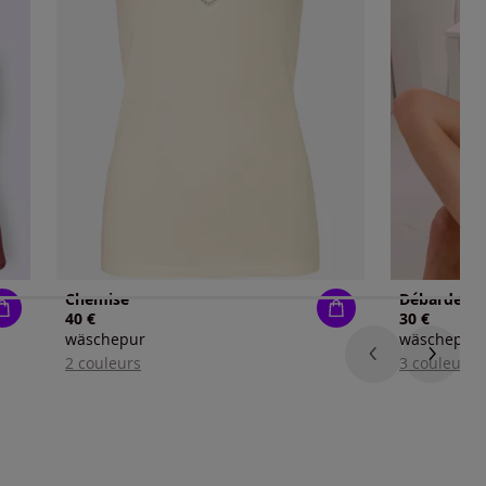
Chemise
Débardeur j
40 €
30 €
wäschepur
wäschepur
2 couleurs
3 couleurs