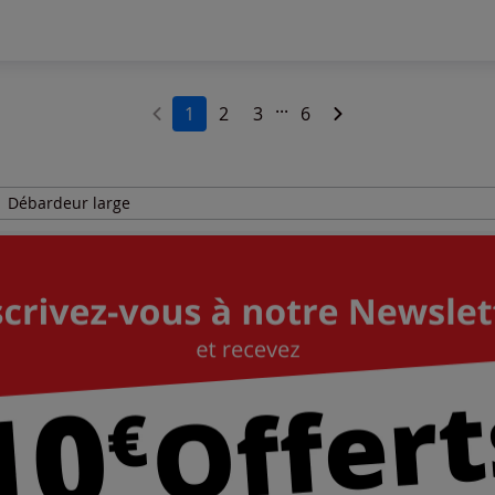
...
1
2
3
6
Débardeur large