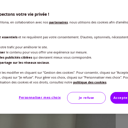
ectons votre vie privée !
ilona, en collaboration avec nos
partenaires
, nous utilisons des cookies afin d'amélio
Taille
nt
essentiels
et ne requièrent pas votre consentement. D'autres, optionnels, nécessiten
Veu
otre trafic pour améliorer le site.
iser
le contenu pour vous offrir une expérience sur mesure.
es publicités ciblées
qui devraient mieux vous correspondre.
Gu
38/
partage sur les réseaux sociaux
.
40
les modifier en cliquant sur "Gestion des cookies". Pour consentir, cliquez sur "Accepte
42/
, cliquez sur "Je refuse". Pour gérer vos choix, cliquez sur "Personnaliser mes choix". Po
ilisation des cookies et vos droits, consultez notre
politique des cookies
.
46/
Personnaliser mes choix
Je refuse
Accepte
50/
54/