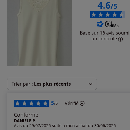
4.6
/5
Basé sur 16 avis soumi
un contrôle
Trier par :
Les plus récents
Les plus récents
5
Vérifié
/5
Les plus anciens
Conforme
DANIELE P.
Avis du 29/07/2026 suite à mon achat du 30/06/2026
Notes les plus élevées