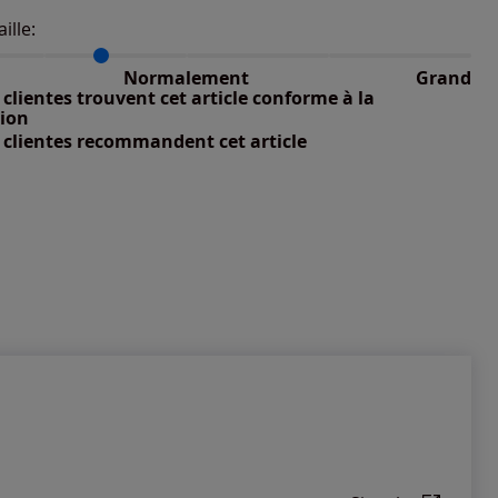
aille:
du taillant selon les avis clients
 normalement : 73%
nible
petit : 27%
Normalement
Grand
 grand : 0%
clientes trouvent cet article conforme à la
nible
tion
 clientes recommandent cet article