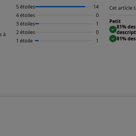
5 étoiles
Nombre d'avis :
14
Cet article t
Répartition 
Taille
4 étoiles
Aucun avis dispo
0
Taille 
Petit
3 étoiles
Nombre d'avis :
1
Taille
81% des 
2 étoiles
Aucun avis dispo
0
descrip
s à
81% des
1 étoile
Nombre d'avis :
1