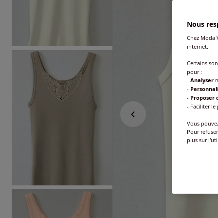
Nous resp
Chez Moda V
internet.
Certains so
pour :
-
Analyser
n
-
Personnal
-
Proposer d
- Faciliter le
Vous pouvez 
Pour refuser
plus sur l'ut