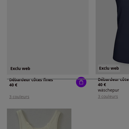
Exclu web
Exclu web
Débardeur côte
Débardeur côtes fines
40 €
40 €
wäschepur
3 couleurs
3 couleurs