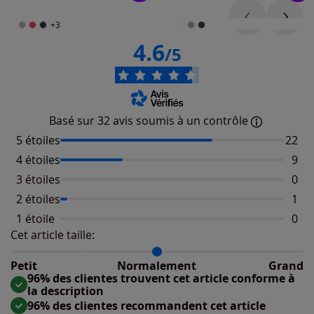
+3
4.6
/5
Basé sur 32 avis soumis à un contrôle
5 étoiles
Nombr
22
4 étoiles
Nomb
9
3 étoiles
Aucu
0
2 étoiles
Nomb
1
1 étoile
Aucu
0
Cet article taille:
Répartition du taillant selon les avis clients
Taille normalement : 96%
Taille petit : 4%
Petit
Normalement
Grand
Taille grand : 0%
96% des clientes trouvent cet article conforme à
la description
96% des clientes recommandent cet article