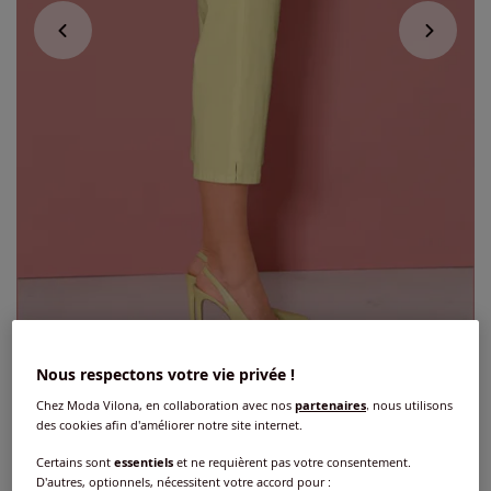
Corsaire en jean orné chat en pierres
Nous respectons votre vie privée !
brillantes
Chez Moda Vilona, en collaboration avec nos
partenaires
, nous utilisons
des cookies afin d'améliorer notre site internet.
4.6
/
5
-
32
avis
Réf : 115.191.081
Certains sont
essentiels
et ne requièrent pas votre consentement.
D'autres, optionnels, nécessitent votre accord pour :