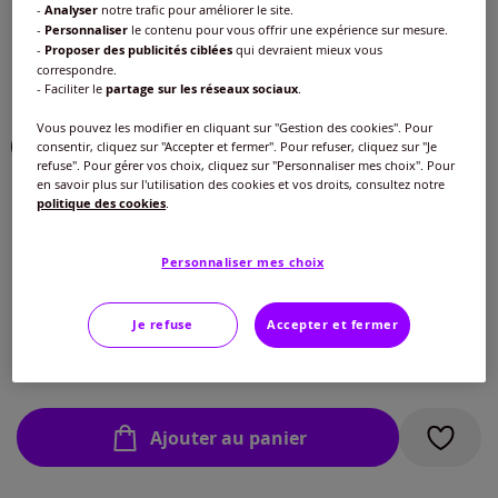
-
Analyser
notre trafic pour améliorer le site.
Couleur :
jaune vanille
-
Personnaliser
le contenu pour vous offrir une expérience sur mesure.
-
Proposer des publicités ciblées
qui devraient mieux vous
Choisir une couleur :
correspondre.
- Faciliter le
partage sur les réseaux sociaux
.
Vous pouvez les modifier en cliquant sur "Gestion des cookies". Pour
consentir, cliquez sur "Accepter et fermer". Pour refuser, cliquez sur "Je
refuse". Pour gérer vos choix, cliquez sur "Personnaliser mes choix". Pour
en savoir plus sur l'utilisation des cookies et vos droits, consultez notre
politique des cookies
.
Taille :
Personnaliser mes choix
Veuillez sélectionner une taille
Guide des tailles
Je refuse
Accepter et fermer
40 -
Disponible dans 2 semaines
35
€
42 -
Disponible dans 2 semaines
Ajouter au panier
44 -
Disponible dans 2 semaines