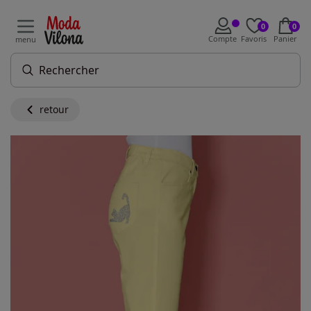
0
0
Compte
Favoris
Panier
menu
retour