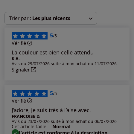
Trier par :
Les plus récents
Les plus récents
5
/5
Vérifié
Les plus anciens
La couleur est bien celle attendu
K A.
Avis du 29/07/2026 suite à mon achat du 11/07/2026
Notes les plus élevées
Signaler
Notes les plus basses
5
/5
Vérifié
J’adore, je suis très à l’aise avec.
FRANCOISE D.
Avis du 23/07/2026 suite à mon achat du 06/07/2026
Cet article taille:
Normal
L’article est conforme à la description