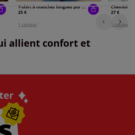
T-shirt à manches longues pur coton
25 €
27 €
1 couleur
1 couleur
i allient confort et