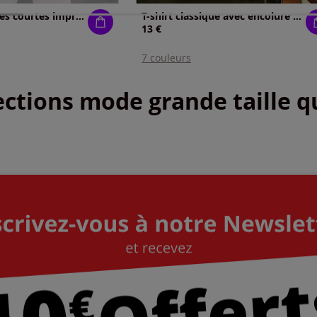
T-shirt à manches courtes imprimé graphique
T-shirt classique avec encolure en v
13 €
7 couleurs
ctions mode grande taille qu