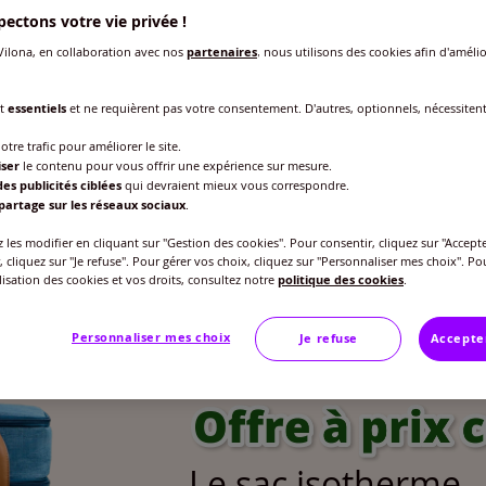
ectons votre vie privée !
les d'été
ilona, en collaboration avec nos
partenaires
, nous utilisons des cookies afin d'amélio
nt
essentiels
et ne requièrent pas votre consentement. D'autres, optionnels, nécessiten
otre trafic pour améliorer le site.
iser
le contenu pour vous offrir une expérience sur mesure.
es publicités ciblées
qui devraient mieux vous correspondre.
partage sur les réseaux sociaux
.
les modifier en cliquant sur "Gestion des cookies". Pour consentir, cliquez sur "Accepte
, cliquez sur "Je refuse". Pour gérer vos choix, cliquez sur "Personnaliser mes choix". Po
ilisation des cookies et vos droits, consultez notre
politique des cookies
.
Personnaliser mes choix
Je refuse
Accepte
Le sac isotherme