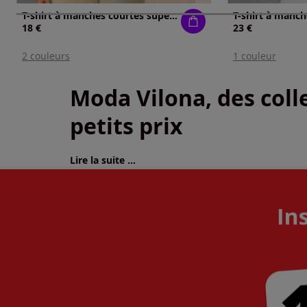
T-shirt à manches courtes superbe imprimé brillant
18 €
23 €
2 couleurs
1 couleur
Moda Vilona, des colle
petits prix
Lire la suite ...