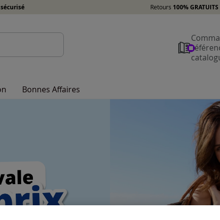
sécurisé
Retours
100% GRATUITS 
Comman
référen
catalog
on
Bonnes Affaires