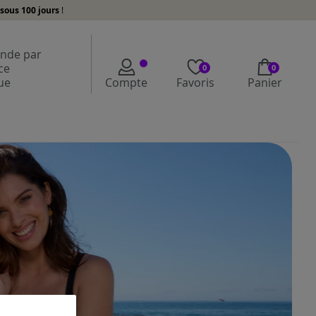
sous 100 jours
!
de par
ce
0
0
ue
Compte
Favoris
Panier