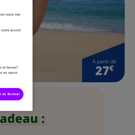
rer notre site
t votre accord
r et fermer".
ur en savoir
r et fermer