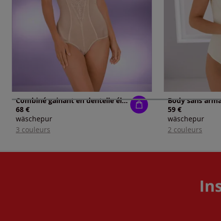
Combiné gainant en dentelle élégante
68 €
59 €
wäschepur
wäschepur
3 couleurs
2 couleurs