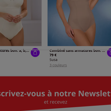
Body sans armatures bon. a, b, c, d
Combiné sans armatures bon. b, c, d, e
79 €
Susa
3 couleurs