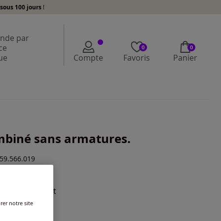
sous 100 jours
!
de par
ce
0
0
ue
Compte
Favoris
Panier
biné sans armatures.
259.566.019
a description >
ur :
café au lait
r une couleur :
rer notre site