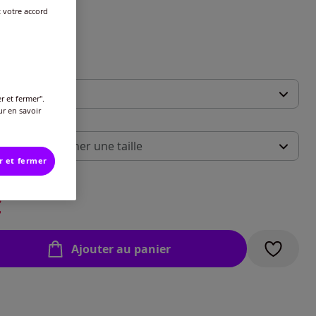
t votre accord
t :
r et fermer".
ur en savoir
 :
illez sélectionner une taille
r et fermer
ide des tailles
-
En stock
€
 -
En stock
Ajouter au panier
 -
En stock
 -
En stock