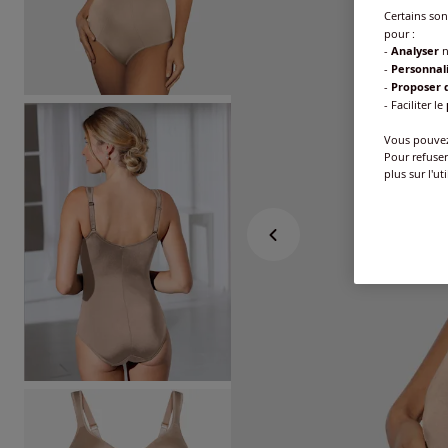
Certains so
pour :
-
Analyser
n
-
Personnal
-
Proposer d
- Faciliter le
Vous pouvez 
Pour refuser
plus sur l'ut