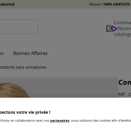
sécurisé
Retours
100% GRATUITS 
Comman
référen
catalog
on
Bonnes Affaires
ombiné sans armatures.
Com
Réf : 
Voir l
ectons votre vie privée !
Coule
Choisi
ilona, en collaboration avec nos
partenaires
, nous utilisons des cookies afin d'amélio