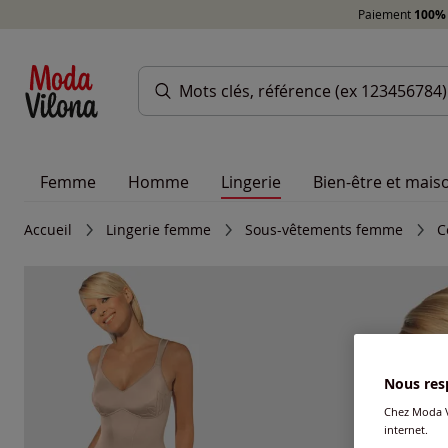
Paiement
100% 
Femme
Homme
Lingerie
Bien-être et mais
Accueil
Lingerie femme
Sous-vêtements femme
C
Nous resp
Chez Moda V
internet.