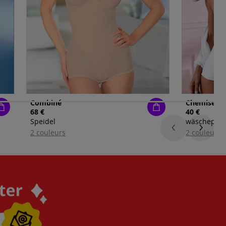
Combiné
68 €
40 €
Speidel
wäschepur
2 couleurs
2 couleurs