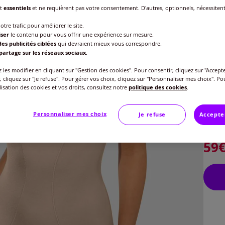
nt
essentiels
et ne requièrent pas votre consentement. D'autres, optionnels, nécessiten
otre trafic pour améliorer le site.
iser
le contenu pour vous offrir une expérience sur mesure.
es publicités ciblées
qui devraient mieux vous correspondre.
Bonne
partage sur les réseaux sociaux
.
B
les modifier en cliquant sur "Gestion des cookies". Pour consentir, cliquez sur "Accepte
, cliquez sur "Je refuse". Pour gérer vos choix, cliquez sur "Personnaliser mes choix". Po
Taille
ilisation des cookies et vos droits, consultez notre
politique des cookies
.
B
Veu
Personnaliser mes choix
Je refuse
Accepte
C
Gu
95 
59
D
100
105
110