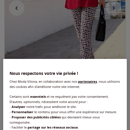
Nous respectons votre vie privée !
Chez Moda Vilona, en collaboration avec nos
partenaires
, nous utilisons
des cookies afin d'améliorer notre site internet.
Certains sont
essentiels
et ne requièrent pas votre consentement.
Chemisier long affinant
D'autres, optionnels, nécessitent votre accord pour :
-
Analyser
notre trafic pour améliorer le site.
Réf : 151.144.092
-
Personnaliser
le contenu pour vous offrir une expérience sur mesure.
-
Proposer des publicités ciblées
qui devraient mieux vous
correspondre.
- Faciliter le
partage sur les réseaux sociaux
.
Couleur :
rouge