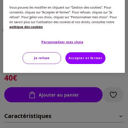
Choisir une couleur :
Vous pouvez les modifier en cliquant sur "Gestion des cookies". Pour
consentir, cliquez sur "Accepter et fermer". Pour refuser, cliquez sur "Je
refuse". Pour gérer vos choix, cliquez sur "Personnaliser mes choix". Pour
en savoir plus sur l'utilisation des cookies et vos droits, consultez notre
politique des cookies
.
Personnaliser mes choix
Taille :
Veuillez sélectionner une taille
Je refuse
Accepter et fermer
Guide des tailles
38 -
Disponible dans 3 semaines
40
€
40 -
Disponible dans 3 semaines
Ajouter au panier
42 -
En stock
Caractéristiques
44 -
En stock