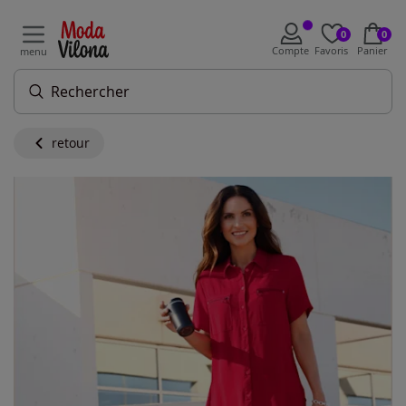
0
0
Compte
Favoris
Panier
menu
retour