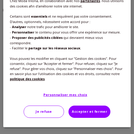
Chez Moda Vilona, en collaboration avec nos
partenaires
, nous utilisons
des cookies afin d'améliorer notre site internet.
Choisir une couleur :
Certains sont
essentiels
et ne requièrent pas votre consentement.
D'autres, optionnels, nécessitent votre accord pour :
-
Analyser
notre trafic pour améliorer le site.
-
Personnaliser
le contenu pour vous offrir une expérience sur mesure.
-
Proposer des publicités ciblées
qui devraient mieux vous
correspondre.
Taille :
- Faciliter le
partage sur les réseaux sociaux
.
Veuillez sélectionner une taille
Vous pouvez les modifier en cliquant sur "Gestion des cookies". Pour
consentir, cliquez sur "Accepter et fermer". Pour refuser, cliquez sur "Je
Guide des tailles
refuse". Pour gérer vos choix, cliquez sur "Personnaliser mes choix". Pour
40 -
épuisé
en savoir plus sur l'utilisation des cookies et vos droits, consultez notre
33
€
politique des cookies
.
42 -
En stock
Personnaliser mes choix
Ajouter au panier
44 -
En stock
Je refuse
Accepter et fermer
Caractéristiques
46 -
En stock