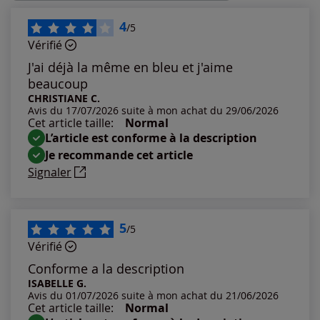
Les plus récents
4
/5
Vérifié
Les plus anciens
J'ai déjà la même en bleu et j'aime
beaucoup
Notes les plus élevées
CHRISTIANE C.
Avis du 17/07/2026 suite à mon achat du 29/06/2026
Cet article taille:
Normal
Notes les plus basses
L’article est conforme à la description
Je recommande cet article
Signaler
5
/5
Vérifié
Conforme a la description
ISABELLE G.
Avis du 01/07/2026 suite à mon achat du 21/06/2026
Cet article taille:
Normal