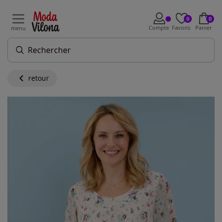
0
0
Compte
Favoris
Panier
menu
retour