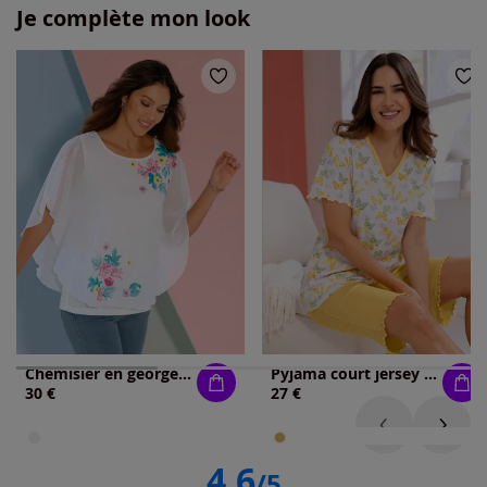
Je complète mon look
Chemisier en georgette mélange de matières à double épaisseur : jersey et partie tissée légère
Pyjama court jersey fin
30 €
27 €
4.6
/5