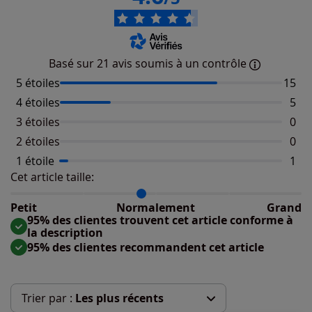
Basé sur 21 avis soumis à un contrôle
5 étoiles
Nombr
15
4 étoiles
Nomb
5
3 étoiles
Aucu
0
2 étoiles
Aucu
0
1 étoile
Nomb
1
Cet article taille:
Répartition du taillant selon les avis clients
Taille normalement : 90%
Taille petit : 10%
Petit
Normalement
Grand
Taille grand : 0%
95% des clientes trouvent cet article conforme à
la description
95% des clientes recommandent cet article
Trier par :
Les plus récents