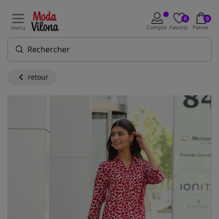
0
0
Compte
Favoris
Panier
menu
retour