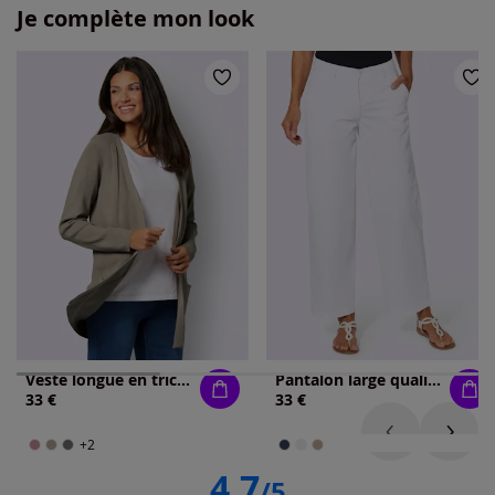
Je complète mon look
Veste longue en tricot 80% viscose
Pantalon large qualité jean légère et estivale
33 €
33 €
+2
4.7
/5