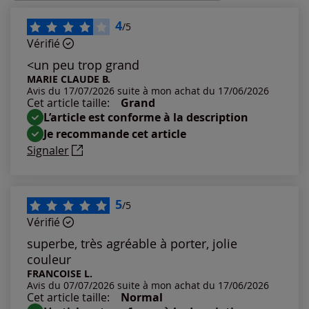
Les plus récents
4
/5
Vérifié
Les plus anciens
<un peu trop grand
MARIE CLAUDE B.
Avis du 17/07/2026 suite à mon achat du 17/06/2026
Notes les plus élevées
Cet article taille:
Grand
L’article est conforme à la description
Notes les plus basses
Je recommande cet article
Signaler
5
/5
Vérifié
superbe, très agréable à porter, jolie
couleur
FRANCOISE L.
Avis du 07/07/2026 suite à mon achat du 17/06/2026
Cet article taille:
Normal