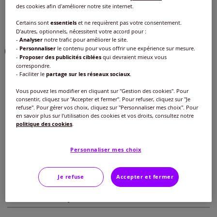
des cookies afin d'améliorer notre site internet.
Choisir une couleur :
Certains sont
essentiels
et ne requièrent pas votre consentement.
D'autres, optionnels, nécessitent votre accord pour :
-
Analyser
notre trafic pour améliorer le site.
-
Personnaliser
le contenu pour vous offrir une expérience sur mesure.
-
Proposer des publicités ciblées
qui devraient mieux vous
correspondre.
- Faciliter le
partage sur les réseaux sociaux
.
Taille :
Vous pouvez les modifier en cliquant sur "Gestion des cookies". Pour
Veuillez sélectionner une taille
consentir, cliquez sur "Accepter et fermer". Pour refuser, cliquez sur "Je
refuse". Pour gérer vos choix, cliquez sur "Personnaliser mes choix". Pour
Guide des tailles
40 -
En stock
en savoir plus sur l'utilisation des cookies et vos droits, consultez notre
politique des cookies
.
30
€
42 -
En stock
Personnaliser mes choix
Ajouter au panier
44 -
En stock
Je refuse
Accepter et fermer
Caractéristiques
46 -
En stock