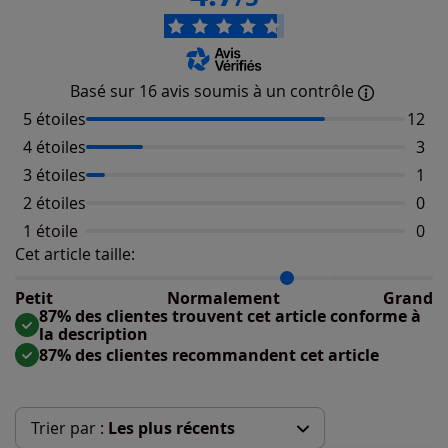
Basé sur 16 avis soumis à un contrôle
5 étoiles
Nombr
12
4 étoiles
Nomb
3
3 étoiles
Nomb
1
2 étoiles
Aucu
0
1 étoile
Aucu
0
Cet article taille:
Répartition du taillant selon les avis clients
Taille normalement : 75%
Taille petit : 0%
Petit
Normalement
Grand
Taille grand : 25%
87% des clientes trouvent cet article conforme à
la description
87% des clientes recommandent cet article
Trier par :
Les plus récents