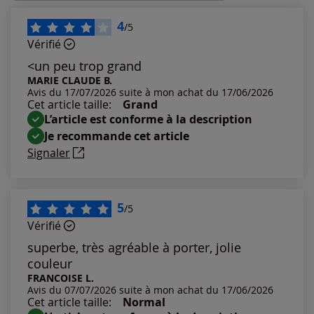
Les plus récents
4
/5
Vérifié
Les plus anciens
<un peu trop grand
MARIE CLAUDE B.
Avis du 17/07/2026 suite à mon achat du 17/06/2026
Notes les plus élevées
Cet article taille:
Grand
L’article est conforme à la description
Notes les plus basses
Je recommande cet article
Signaler
5
/5
Vérifié
superbe, très agréable à porter, jolie
couleur
FRANCOISE L.
Avis du 07/07/2026 suite à mon achat du 17/06/2026
Cet article taille:
Normal