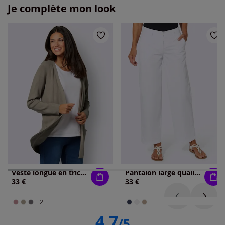
Je complète mon look
Veste longue en tricot 80% viscose
Pantalon large qualité jean légère et estivale
33 €
33 €
+2
4.7
/5