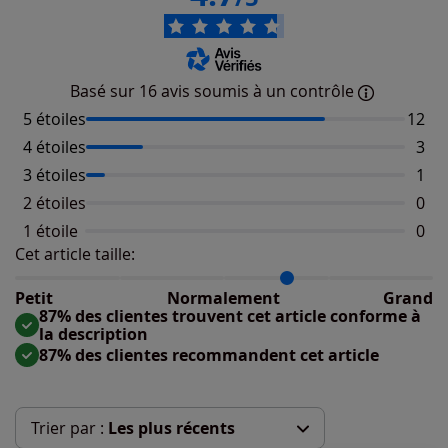
Basé sur 16 avis soumis à un contrôle
5 étoiles
Nombr
12
4 étoiles
Nomb
3
3 étoiles
Nomb
1
2 étoiles
Aucu
0
1 étoile
Aucu
0
Cet article taille:
Répartition du taillant selon les avis clients
Taille normalement : 75%
Taille petit : 0%
Petit
Normalement
Grand
Taille grand : 25%
87% des clientes trouvent cet article conforme à
la description
87% des clientes recommandent cet article
Trier par :
Les plus récents