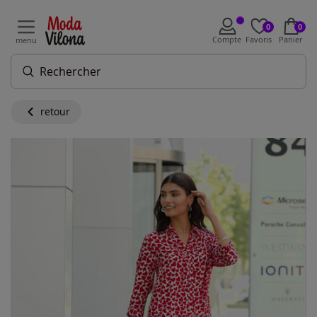
0
0
Compte
Favoris
Panier
menu
retour