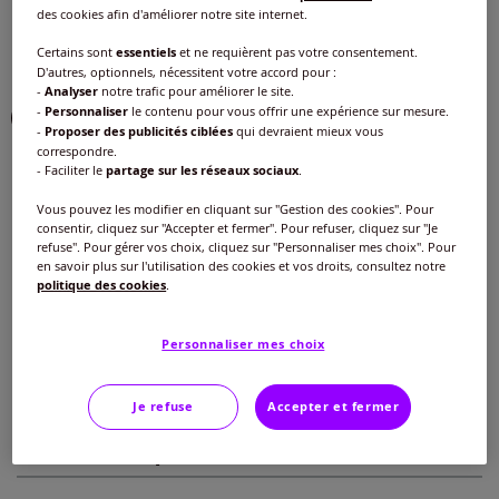
des cookies afin d'améliorer notre site internet.
Choisir une couleur :
Certains sont
essentiels
et ne requièrent pas votre consentement.
D'autres, optionnels, nécessitent votre accord pour :
-
Analyser
notre trafic pour améliorer le site.
-
Personnaliser
le contenu pour vous offrir une expérience sur mesure.
-
Proposer des publicités ciblées
qui devraient mieux vous
correspondre.
- Faciliter le
partage sur les réseaux sociaux
.
Taille :
Vous pouvez les modifier en cliquant sur "Gestion des cookies". Pour
Veuillez sélectionner une taille
consentir, cliquez sur "Accepter et fermer". Pour refuser, cliquez sur "Je
refuse". Pour gérer vos choix, cliquez sur "Personnaliser mes choix". Pour
Guide des tailles
40 -
En stock
en savoir plus sur l'utilisation des cookies et vos droits, consultez notre
politique des cookies
.
30
€
42 -
En stock
Personnaliser mes choix
Ajouter au panier
44 -
En stock
Je refuse
Accepter et fermer
Caractéristiques
46 -
En stock