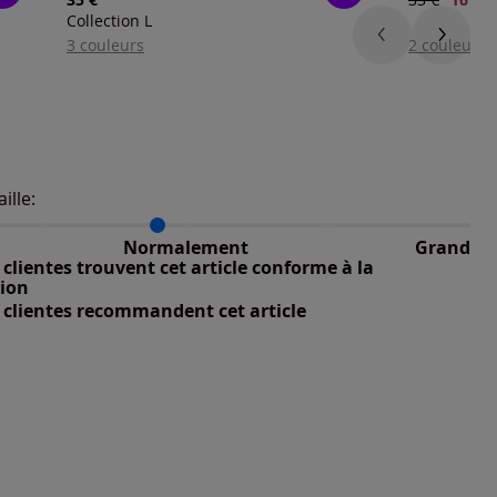
Collection L
3 couleurs
2 couleurs
aille:
du taillant selon les avis clients
 normalement : 89%
petit : 11%
Normalement
Grand
nible
 grand : 0%
clientes trouvent cet article conforme à la
nible
tion
 clientes recommandent cet article