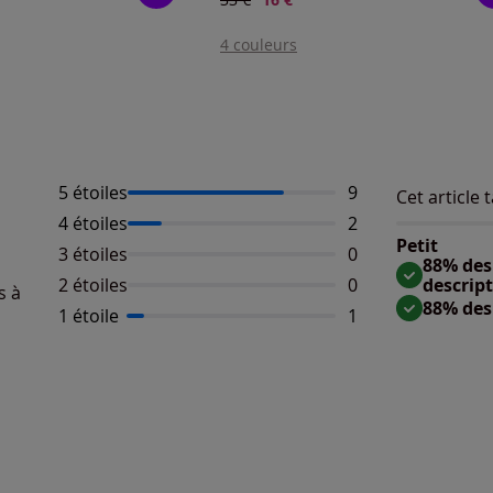
4 couleurs
5 étoiles
Nombre d'avis :
9
Cet article t
Répartition 
Taille
4 étoiles
Nombre d'avis :
2
Taille 
Petit
3 étoiles
Aucun avis dispo
0
Taille
88% des 
2 étoiles
Aucun avis dispo
0
descrip
s à
88% des
1 étoile
Nombre d'avis :
1