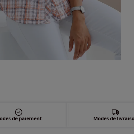
50 
52 
54 
56 
58 
odes de paiement
Modes de livrais