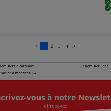
1
2
3
4
hemisiers à carreaux
Chemisier Long
misier à manches 3/4