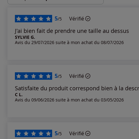
Les plus récents
5
Vérifié
/5
Les plus anciens
J'ai bien fait de prendre une taille au dessus
SYLVIE G.
Avis du 29/07/2026 suite à mon achat du 08/07/2026
Notes les plus élevées
Notes les plus basses
5
Vérifié
/5
Satisfaite du produit correspond bien à la descr
C L.
Avis du 09/06/2026 suite à mon achat du 03/05/2026
5
Vérifié
/5