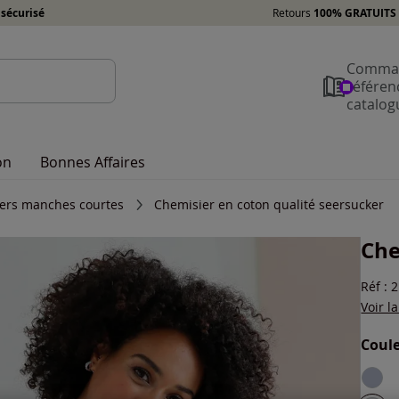
sécurisé
Retours
100% GRATUITS 
Comman
référen
catalog
on
Bonnes Affaires
ers manches courtes
Chemisier en coton qualité seersucker
Che
Réf : 
Voir l
Coule
Choisi