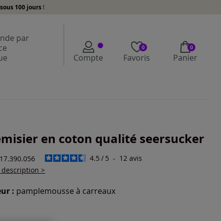
sous 100 jours
!
de par
ce
0
0
ue
Compte
Favoris
Panier
misier en coton qualité seersucker
4.5
/
5
-
12
avis
217.390.056
a description >
ur :
pamplemousse à carreaux
r une couleur :