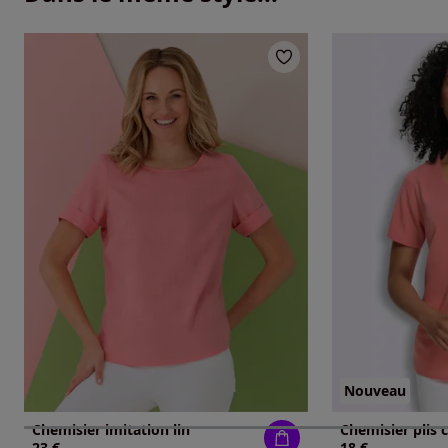
Nouveau
Chemisier imitation lin
Chemisier plis 
23 €
18 €