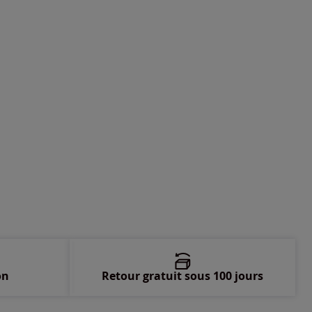
-
Disponible dans 2 semaines
-
Disponible dans 2 semaines
-
Disponible dans 2 semaines
-
Disponible dans 2 semaines
-
épuisé
on
Retour gratuit sous 100 jours