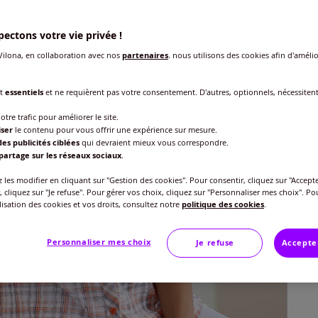
ectons votre vie privée !
ilona, en collaboration avec nos
partenaires
, nous utilisons des cookies afin d'amélio
Taille
nt
essentiels
et ne requièrent pas votre consentement. D'autres, optionnels, nécessiten
Veu
otre trafic pour améliorer le site.
Gu
40 
iser
le contenu pour vous offrir une expérience sur mesure.
es publicités ciblées
qui devraient mieux vous correspondre.
29
partage sur les réseaux sociaux
.
42 
les modifier en cliquant sur "Gestion des cookies". Pour consentir, cliquez sur "Accepte
, cliquez sur "Je refuse". Pour gérer vos choix, cliquez sur "Personnaliser mes choix". Po
ilisation des cookies et vos droits, consultez notre
politique des cookies
.
44 
Personnaliser mes choix
Je refuse
Accepte
46 
48 