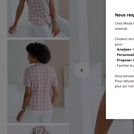
Nous resp
Chez Moda V
internet.
Certains so
pour :
-
Analyser
n
-
Personnal
-
Proposer d
- Faciliter le
Vous pouvez 
Pour refuser
plus sur l'ut