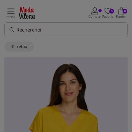
0
0
Compte
Favoris
Panier
menu
retour