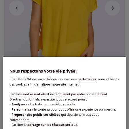
Nous respectons votre vie privée !
Chez Moda Vilona, en collaboration avec nos
partenaires
, nous utilisons
des cookies afin d'améliorer notre site internet.
Certains sont
essentiels
et ne requièrent pas votre consentement.
Chemisier à manches courtes
D'autres, optionnels, nécessitent votre accord pour :
-
Analyser
notre trafic pour améliorer le site.
mancherons tendance
-
Personnaliser
le contenu pour vous offrir une expérience sur mesure.
-
Proposer des publicités ciblées
qui devraient mieux vous
Réf : 412.917.019
correspondre.
- Faciliter le
partage sur les réseaux sociaux
.