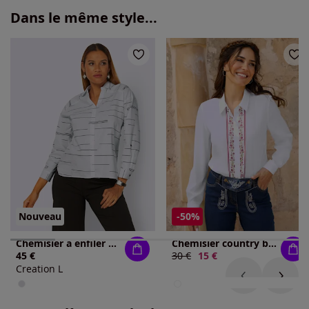
Dans le même style...
Nouveau
-50%
Chemisier à enfiler mélange de cotons agréable à porter
Chemisier country bordure florale
45 €
Ancien prix :
30 €
Nouveau prix :
15 €
Creation L