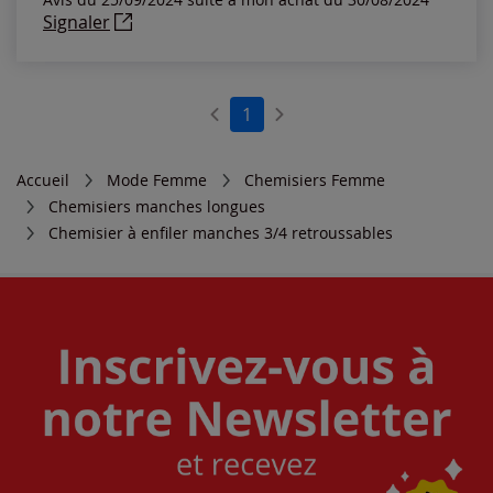
Notes les plus élevées
Signaler
Notes les plus basses
1
Accueil
Mode Femme
Chemisiers Femme
Chemisiers manches longues
Chemisier à enfiler manches 3/4 retroussables