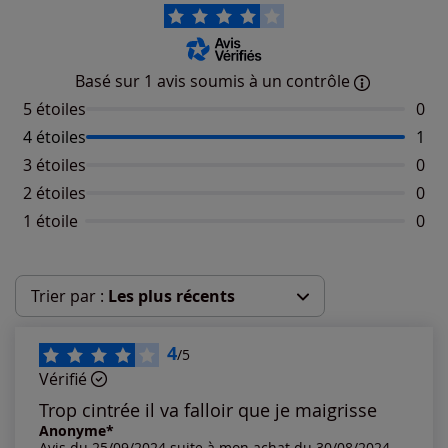
Basé sur 1 avis soumis à un contrôle
5 étoiles
Aucu
0
4 étoiles
Nomb
1
3 étoiles
Aucu
0
2 étoiles
Aucu
0
1 étoile
Aucu
0
Trier par :
Les plus récents
Les plus récents
4
/5
Vérifié
Les plus anciens
Trop cintrée il va falloir que je maigrisse
Anonyme*
Avis du 25/09/2024 suite à mon achat du 30/08/2024