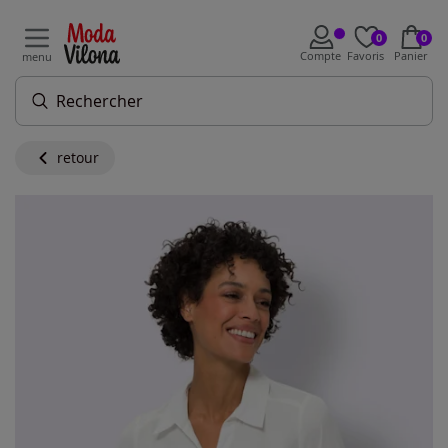
0
0
Compte
Favoris
Panier
menu
retour