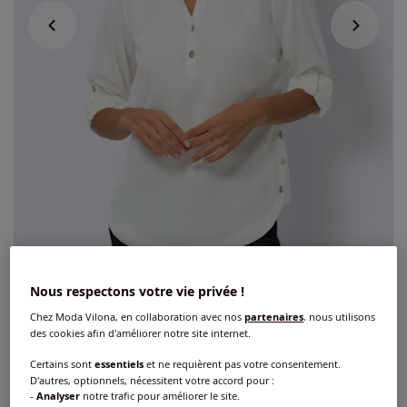
Nous respectons votre vie privée !
Chemisier à enfiler manches 3/4
Chez Moda Vilona, en collaboration avec nos
partenaires
, nous utilisons
retroussables
des cookies afin d'améliorer notre site internet.
Certains sont
essentiels
et ne requièrent pas votre consentement.
4
/
5
-
1
avis
Réf : 763.571.039
D'autres, optionnels, nécessitent votre accord pour :
-
Analyser
notre trafic pour améliorer le site.