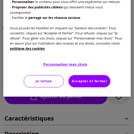
-
Personnaliser
le contenu pour vous offrir une expérience sur mesure.
Couleur :
écru
-
Proposer des publicités ciblées
qui devraient mieux vous
correspondre.
Choisir une couleur :
- Faciliter le
partage sur les réseaux sociaux
.
Vous pouvez les modifier en cliquant sur "Gestion des cookies". Pour
consentir, cliquez sur "Accepter et fermer". Pour refuser, cliquez sur "Je
refuse". Pour gérer vos choix, cliquez sur "Personnaliser mes choix". Pour
Taille :
en savoir plus sur l'utilisation des cookies et vos droits, consultez notre
politique des cookies
.
Veuillez sélectionner une taille
Guide des tailles
Personnaliser mes choix
40 -
En stock
30
€
Je refuse
Accepter et fermer
42 -
En stock
Ajouter au panier
44 -
En stock
Caractéristiques
46 -
En stock
Description