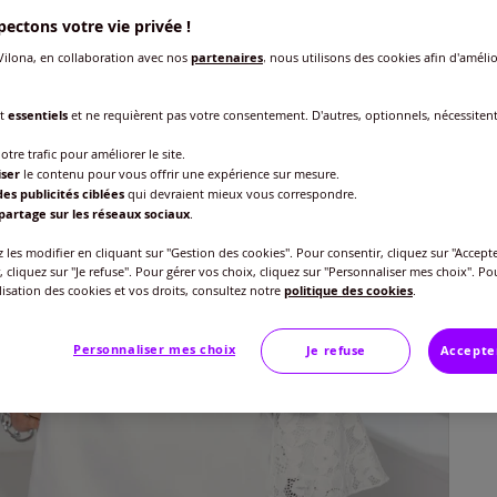
ectons votre vie privée !
Taille
ilona, en collaboration avec nos
partenaires
, nous utilisons des cookies afin d'amélio
Veu
Gu
nt
essentiels
et ne requièrent pas votre consentement. D'autres, optionnels, nécessiten
40 
otre trafic pour améliorer le site.
Rédu
-51
iser
le contenu pour vous offrir une expérience sur mesure.
42 
es publicités ciblées
qui devraient mieux vous correspondre.
partage sur les réseaux sociaux
.
44 
les modifier en cliquant sur "Gestion des cookies". Pour consentir, cliquez sur "Accepte
, cliquez sur "Je refuse". Pour gérer vos choix, cliquez sur "Personnaliser mes choix". Po
*Dans la
ilisation des cookies et vos droits, consultez notre
politique des cookies
.
46 
Personnaliser mes choix
Je refuse
Accepte
48 
50 
52 