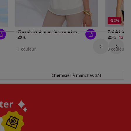
-52%
Chemisier à manches courtes qualité georgette légère
29 €
Ancien prix 
25 €
Nouve
12 €
1 couleur
3 couleurs
Chemisier à manches 3/4