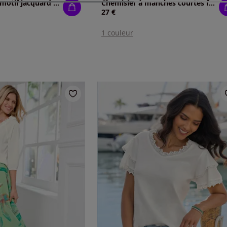
Chemisier long motif jacquard original
Chemisier à manches courtes fronces aux épaules
27 €
1 couleur