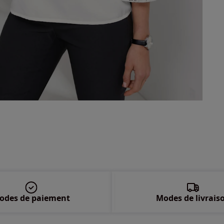
54 
56 
58 
odes de paiement
Modes de livrais