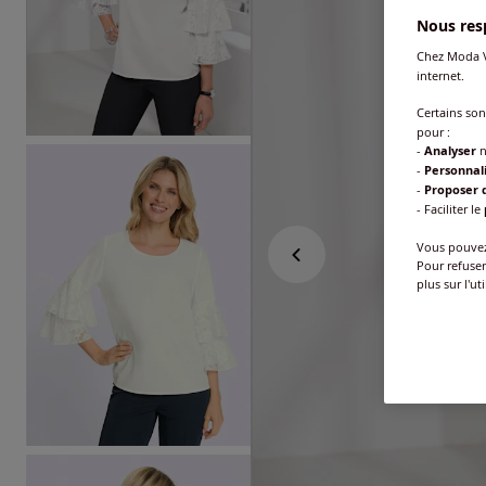
Nous resp
Chez Moda V
internet.
Certains so
pour :
-
Analyser
n
-
Personnal
-
Proposer d
- Faciliter le
Vous pouvez 
Pour refuser
plus sur l'ut