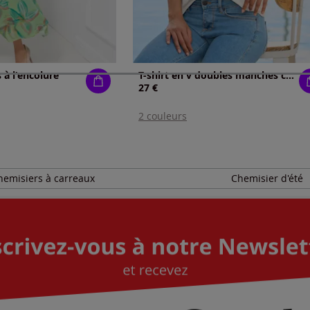
 à l'encolure
T-shirt en v doubles manches chauve-souris
27 €
2 couleurs
hemisiers à carreaux
Chemisier d'été