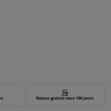
-
En stock
-
En stock
-
En stock
on
Retour gratuit sous 100 jours