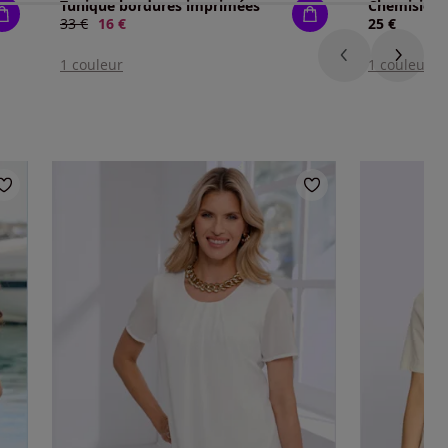
Tunique bordures imprimées
Ancien prix :
33 €
Nouveau prix :
16 €
25 €
1 couleur
1 couleur