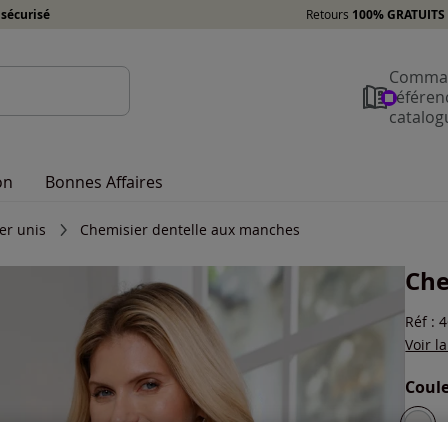
sécurisé
Retours
100% GRATUITS 
Comman
référen
catalog
on
Bonnes Affaires
er unis
Chemisier dentelle aux manches
Che
Réf : 
Voir l
Coule