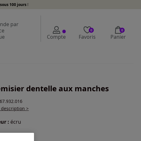
sous 100 jours
!
de par
ce
0
0
ue
Compte
Favoris
Panier
misier dentelle aux manches
467.932.016
a description >
ur :
écru