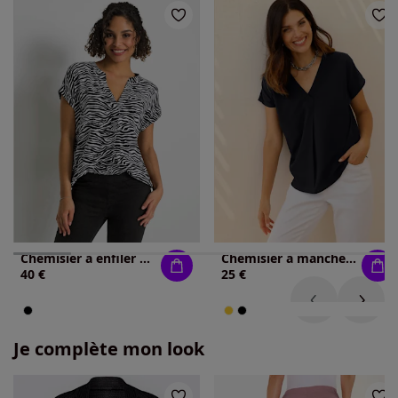
Chemisier à enfiler pure viscose
Chemisier à manches courtes mancherons tendance
40 €
25 €
Je complète mon look