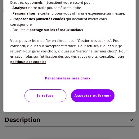
D'autres, optionnels, nécessitent votre accord pour :
-
Analyser
notre trafic pour améliorer le site.
-
Personnaliser
le contenu pour vous offrir une expérience sur mesure.
-
Proposer des publicités ciblées
qui devraient mieux vous
correspondre.
Taille :
- Faciliter le
partage sur les réseaux sociaux
.
Veuillez sélectionner une taille
Vous pouvez les modifier en cliquant sur "Gestion des cookies". Pour
consentir, cliquez sur "Accepter et fermer". Pour refuser, cliquez sur "Je
Guide des tailles
40 -
En stock
refuse". Pour gérer vos choix, cliquez sur "Personnaliser mes choix". Pour
en savoir plus sur l'utilisation des cookies et vos droits, consultez notre
30
€
politique des cookies
.
42 -
En stock
Personnaliser mes choix
Ajouter au panier
44 -
En stock
Je refuse
Accepter et fermer
Caractéristiques
46 -
En stock
Description
48 -
épuisé
50 -
épuisé