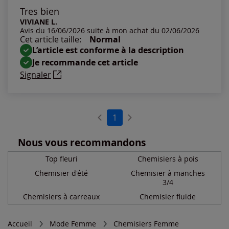
Les plus anciens
Tres bien
VIVIANE L.
Avis du 16/06/2026 suite à mon achat du 02/06/2026
Notes les plus élevées
Cet article taille:
Normal
L’article est conforme à la description
Notes les plus basses
Je recommande cet article
Signaler
1
Nous vous recommandons
Top fleuri
Chemisiers à pois
Chemisier d'été
Chemisier à manches
3/4
Chemisiers à carreaux
Chemisier fluide
Accueil
Mode Femme
Chemisiers Femme