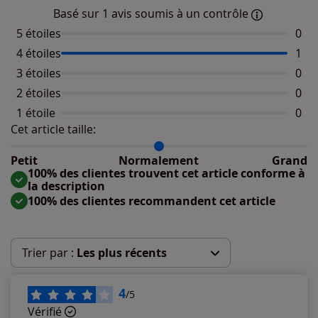
Basé sur 1 avis soumis à un contrôle
5 étoiles
Aucu
0
4 étoiles
Nomb
1
3 étoiles
Aucu
0
2 étoiles
Aucu
0
1 étoile
Aucu
0
Cet article taille:
Répartition du taillant selon les avis clients
Taille normalement : 100%
Taille petit : 0%
Petit
Normalement
Grand
Taille grand : 0%
100% des clientes trouvent cet article conforme à
la description
100% des clientes recommandent cet article
Trier par :
Les plus récents
Les plus récents
4
/5
Vérifié