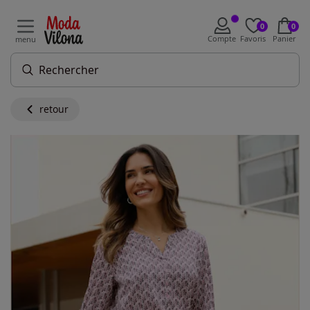
0
0
Compte
Favoris
Panier
menu
retour