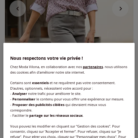
Nous respectons votre vie privée !
Chez Moda Vilona, en collaboration avec nos
partenaires
, nous utilisons
des cookies afin d'améliorer notre site internet.
Certains sont
essentiels
et ne requièrent pas votre consentement.
D'autres, optionnels, nécessitent votre accord pour :
-
Analyser
notre trafic pour améliorer le site.
-
Personnaliser
le contenu pour vous offrir une expérience sur mesure.
Chemisier manches 3/4 retroussables
-
Proposer des publicités ciblées
qui devraient mieux vous
correspondre.
- Faciliter le
partage sur les réseaux sociaux
.
Réf : 305.667.007
Vous pouvez les modifier en cliquant sur "Gestion des cookies". Pour
consentir, cliquez sur "Accepter et fermer". Pour refuser, cliquez sur "Je
Couleur :
mauve-taupe foncé imprimé
refuse". Pour gérer vos choix, cliquez sur "Personnaliser mes choix". Pour