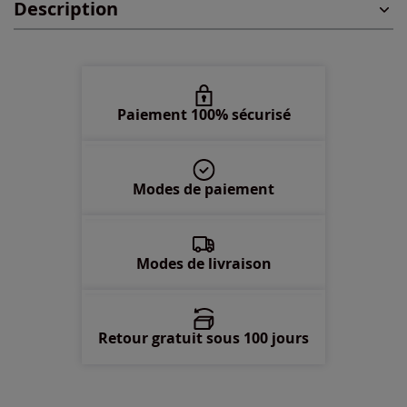
Description
48 -
épuisé
50 -
épuisé
52 -
épuisé
Paiement 100% sécurisé
54 -
épuisé
Modes de paiement
56 -
épuisé
58 -
En stock
Modes de livraison
Retour gratuit sous 100 jours