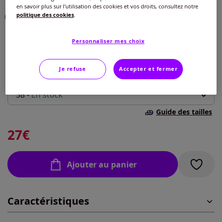
en savoir plus sur l'utilisation des cookies et vos droits, consultez notre
Choisir une couleur :
politique des cookies
.
Personnaliser mes choix
Je refuse
Accepter et fermer
Taille :
58 -
En stock
Guide des tailles
40 -
épuisé
27
€
42 -
épuisé
Ajouter au panier
44 -
épuisé
Caractéristiques
46 -
épuisé