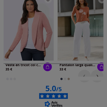
Veste en tricot col châle mode
Pantalon large qualité jean légère et estivale
35 €
33 €
5.0
/5