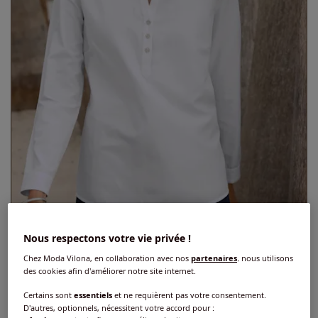
Nous respectons votre vie privée !
Chemisier pur coton
Chez Moda Vilona, en collaboration avec nos
partenaires
, nous utilisons
5
/
5
-
1
avis
Réf : 132.107.067
des cookies afin d'améliorer notre site internet.
Certains sont
essentiels
et ne requièrent pas votre consentement.
D'autres, optionnels, nécessitent votre accord pour :
Couleur :
blanc