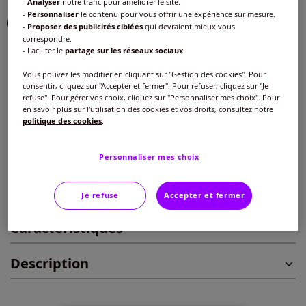
-
Analyser
notre trafic pour améliorer le site.
-
Personnaliser
le contenu pour vous offrir une expérience sur mesure.
-
Proposer des publicités ciblées
qui devraient mieux vous
correspondre.
- Faciliter le
partage sur les réseaux sociaux
.
Taille :
Vous pouvez les modifier en cliquant sur "Gestion des cookies". Pour
Veuillez sélectionner une taille
consentir, cliquez sur "Accepter et fermer". Pour refuser, cliquez sur "Je
refuse". Pour gérer vos choix, cliquez sur "Personnaliser mes choix". Pour
Guide des tailles
en savoir plus sur l'utilisation des cookies et vos droits, consultez notre
40 -
En stock
politique des cookies
.
25
€
42 -
En stock
Personnaliser mes choix
Ajouter au panier
44 -
En stock
Je refuse
Accepter et fermer
Caractéristiques
46 -
En stock
Description
48 -
En stock
50 -
En stock