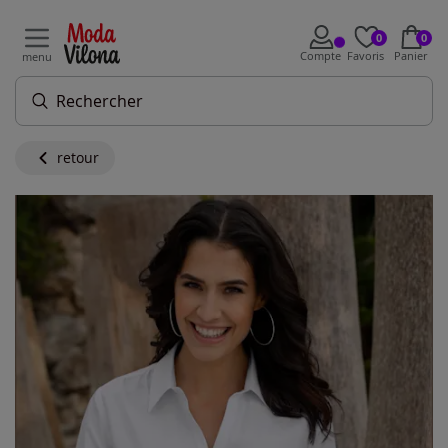
0
0
Compte
Favoris
Panier
menu
retour