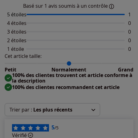
Basé sur 1 avis soumis à un contrôle
5 étoiles
Nomb
1
4 étoiles
Aucu
0
3 étoiles
Aucu
0
2 étoiles
Aucu
0
1 étoile
Aucu
0
Cet article taille:
Répartition du taillant selon les avis clients
Taille normalement : 100%
Taille petit : 0%
Petit
Normalement
Grand
Taille grand : 0%
100% des clientes trouvent cet article conforme à
la description
100% des clientes recommandent cet article
Trier par :
Les plus récents
Les plus récents
5
/5
Vérifié