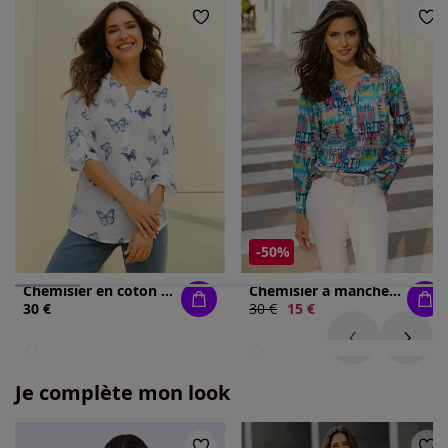
-50%
Chemisier en coton pur coton
Chemisier à manches longues impression numérique
30 €
Ancien prix :
30 €
Nouveau prix :
15 €
Je complète mon look