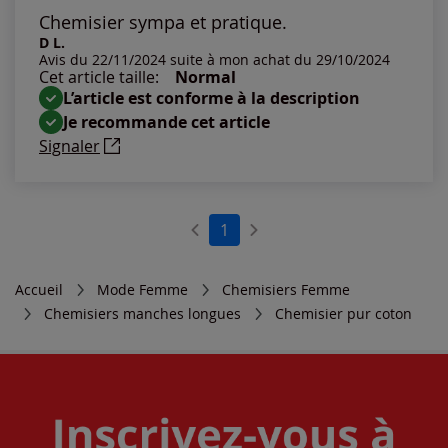
Les plus anciens
Chemisier sympa et pratique.
D L.
Avis du 22/11/2024 suite à mon achat du 29/10/2024
Notes les plus élevées
Cet article taille:
Normal
L’article est conforme à la description
Notes les plus basses
Je recommande cet article
Signaler
1
Accueil
Mode Femme
Chemisiers Femme
Chemisiers manches longues
Chemisier pur coton