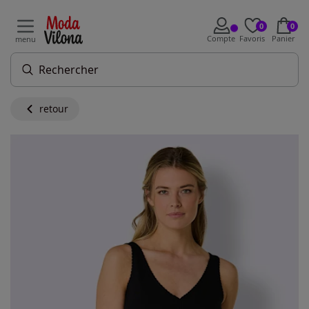
0
0
Compte
Favoris
Panier
menu
retour