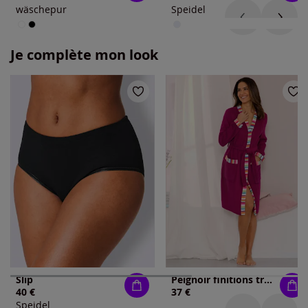
wäschepur
Speidel
Je complète mon look
Slip
Peignoir finitions très contrastées
40 €
37 €
Speidel