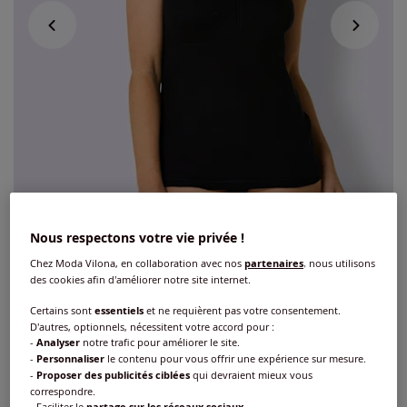
Nous respectons votre vie privée !
Chez Moda Vilona, en collaboration avec nos
partenaires
, nous utilisons
des cookies afin d'améliorer notre site internet.
Chemise soutien-gorge sans armatures
Certains sont
essentiels
et ne requièrent pas votre consentement.
D'autres, optionnels, nécessitent votre accord pour :
côtes fines
-
Analyser
notre trafic pour améliorer le site.
-
Personnaliser
le contenu pour vous offrir une expérience sur mesure.
Réf : 251.740.038
-
Proposer des publicités ciblées
qui devraient mieux vous
correspondre.
- Faciliter le
partage sur les réseaux sociaux
.