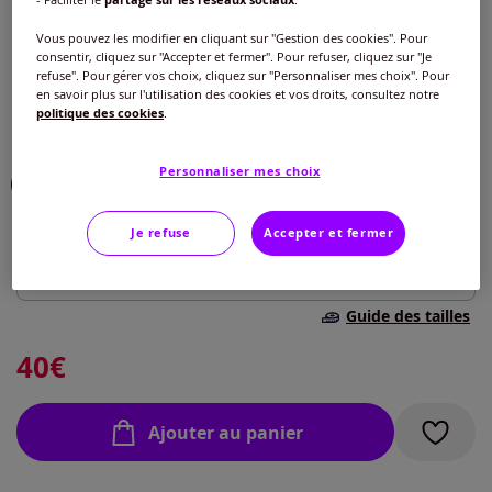
Couleur :
noir
Vous pouvez les modifier en cliquant sur "Gestion des cookies". Pour
Choisir une couleur :
consentir, cliquez sur "Accepter et fermer". Pour refuser, cliquez sur "Je
refuse". Pour gérer vos choix, cliquez sur "Personnaliser mes choix". Pour
en savoir plus sur l'utilisation des cookies et vos droits, consultez notre
politique des cookies
.
Personnaliser mes choix
Je refuse
Accepter et fermer
Taille :
Veuillez sélectionner une taille
Guide des tailles
40 -
En stock
40
€
42 -
En stock
Ajouter au panier
44 -
En stock