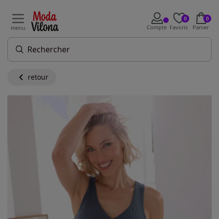
0
0
Compte
Favoris
Panier
menu
retour