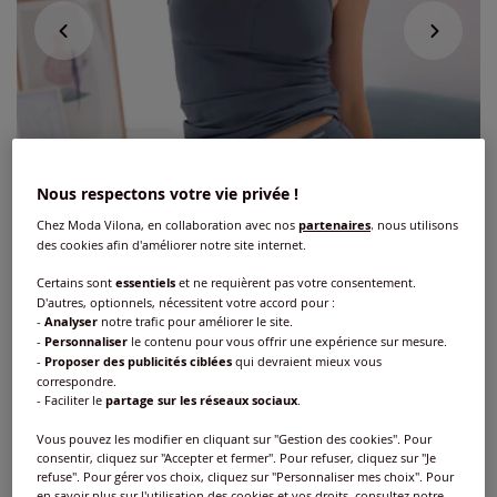
Nous respectons votre vie privée !
Chez Moda Vilona, en collaboration avec nos
partenaires
, nous utilisons
des cookies afin d'améliorer notre site internet.
Certains sont
essentiels
et ne requièrent pas votre consentement.
D'autres, optionnels, nécessitent votre accord pour :
-
Analyser
notre trafic pour améliorer le site.
-
Personnaliser
le contenu pour vous offrir une expérience sur mesure.
-
Proposer des publicités ciblées
qui devraient mieux vous
Chemise soutien-gorge jersey fin
correspondre.
- Faciliter le
partage sur les réseaux sociaux
.
Réf : 394.952.022
Vous pouvez les modifier en cliquant sur "Gestion des cookies". Pour
consentir, cliquez sur "Accepter et fermer". Pour refuser, cliquez sur "Je
refuse". Pour gérer vos choix, cliquez sur "Personnaliser mes choix". Pour
Couleur :
bleu fumée
en savoir plus sur l'utilisation des cookies et vos droits, consultez notre