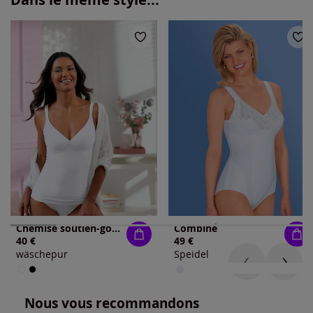
Chemise soutien-gorge bon. a, b, c
Combiné
40 €
49 €
wäschepur
Speidel
Nous vous recommandons