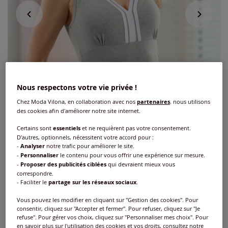
Nous respectons votre vie privée !
Chez Moda Vilona, en collaboration avec nos
partenaires
, nous utilisons
des cookies afin d'améliorer notre site internet.
Certains sont
essentiels
et ne requièrent pas votre consentement.
D'autres, optionnels, nécessitent votre accord pour :
-
Analyser
notre trafic pour améliorer le site.
-
Personnaliser
le contenu pour vous offrir une expérience sur mesure.
-
Proposer des publicités ciblées
qui devraient mieux vous
Chemise soutien-gorge jersey fin
correspondre.
- Faciliter le
partage sur les réseaux sociaux
.
Réf : 767.313.039
Vous pouvez les modifier en cliquant sur "Gestion des cookies". Pour
consentir, cliquez sur "Accepter et fermer". Pour refuser, cliquez sur "Je
refuse". Pour gérer vos choix, cliquez sur "Personnaliser mes choix". Pour
Couleur :
gris chiné
en savoir plus sur l'utilisation des cookies et vos droits, consultez notre