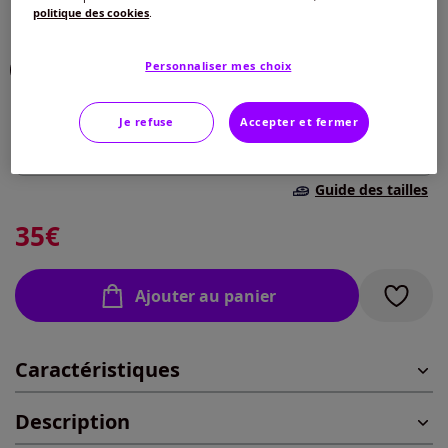
politique des cookies
.
Choisir une couleur :
Personnaliser mes choix
Taille :
Je refuse
Accepter et fermer
Veuillez sélectionner une taille
Guide des tailles
38 -
En stock
35
€
40 -
En stock
Ajouter au panier
42 -
En stock
Caractéristiques
44 -
En stock
Description
46 -
En stock