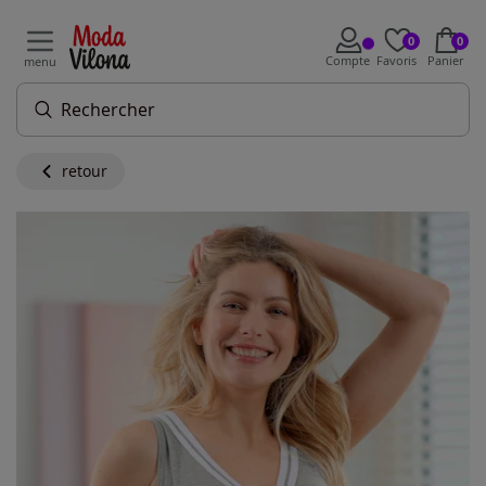
0
0
Compte
Favoris
Panier
menu
retour