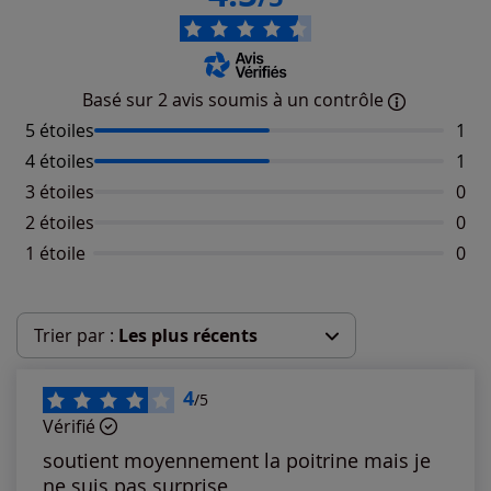
Basé sur 2 avis soumis à un contrôle
5 étoiles
Nomb
1
4 étoiles
Nomb
1
3 étoiles
Aucu
0
2 étoiles
Aucu
0
1 étoile
Aucu
0
Trier par :
Les plus récents
Les plus récents
4
/5
Vérifié
Les plus anciens
soutient moyennement la poitrine mais je
ne suis pas surprise