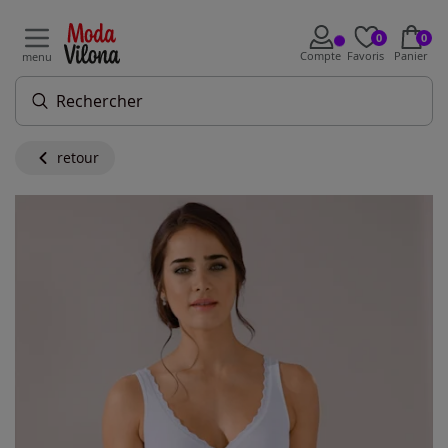
0
0
Compte
Favoris
Panier
menu
retour