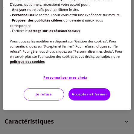
D'autres, optionnels, nécessitent votre accord pour :
Choisir une couleur :
-
Analyser
notre trafic pour améliorer le site.
-
Personnaliser
le contenu pour vous offrir une expérience sur mesure.
-
Proposer des publicités ciblées
qui devraient mieux vous
correspondre.
- Faciliter le
partage sur les réseaux sociaux
.
Vous pouvez les modifier en cliquant sur "Gestion des cookies". Pour
Taille :
consentir, cliquez sur "Accepter et fermer". Pour refuser, cliquez sur "Je
refuse". Pour gérer vos choix, cliquez sur "Personnaliser mes choix". Pour
Veuillez sélectionner une taille
en savoir plus sur l'utilisation des cookies et vos droits, consultez notre
politique des cookies
.
Guide des tailles
40 -
En stock
Personnaliser mes choix
40
€
42 -
En stock
Je refuse
Accepter et fermer
Ajouter au panier
44 -
En stock
Caractéristiques
46 -
En stock