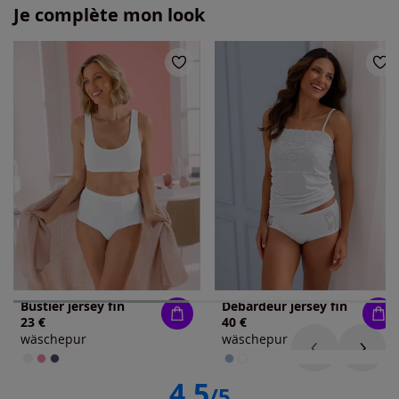
Je complète mon look
Bustier jersey fin
Débardeur jersey fin
23 €
40 €
wäschepur
wäschepur
4.5
/5