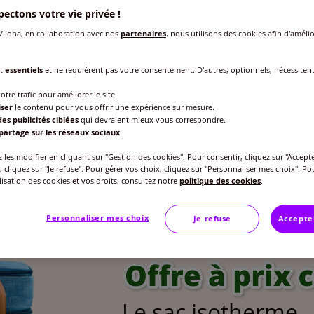
ectons votre vie privée !
les d'été
ilona, en collaboration avec nos
partenaires
, nous utilisons des cookies afin d'amélio
nt
essentiels
et ne requièrent pas votre consentement. D'autres, optionnels, nécessiten
otre trafic pour améliorer le site.
iser
le contenu pour vous offrir une expérience sur mesure.
es publicités ciblées
qui devraient mieux vous correspondre.
partage sur les réseaux sociaux
.
les modifier en cliquant sur "Gestion des cookies". Pour consentir, cliquez sur "Accepte
, cliquez sur "Je refuse". Pour gérer vos choix, cliquez sur "Personnaliser mes choix". Po
ilisation des cookies et vos droits, consultez notre
politique des cookies
.
Personnaliser mes choix
Je refuse
Accepte
Le sac isotherme