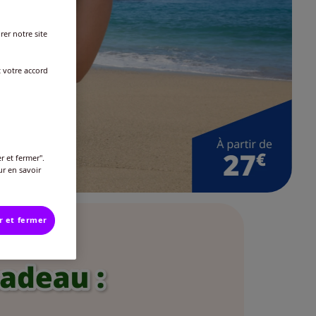
rer notre site
t votre accord
r et fermer".
ur en savoir
r et fermer