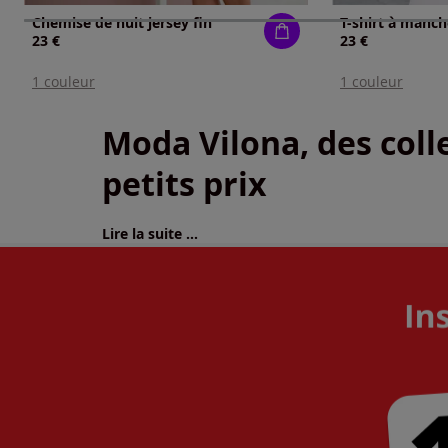
Chemise de nuit jersey fin
23 €
23 €
1 couleur
1 couleur
Moda Vilona, des colle
petits prix
Lire la suite ...