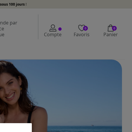
sous 100 jours
!
de par
ce
0
0
ue
Compte
Favoris
Panier