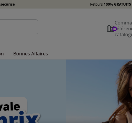
sécurisé
Retours
100% GRATUITS 
Comman
référen
catalog
on
Bonnes Affaires