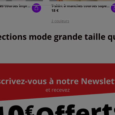
T-shirt à manches courtes imprimé graphique
T-shirt à manches courtes superbe imprimé brillant
18 €
2 couleurs
ctions mode grande taille qu