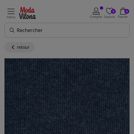
0
0
Compte
Favoris
Panier
menu
retour