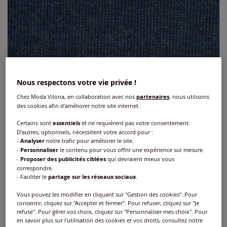
Nous respectons votre vie privée !
Chez Moda Vilona, en collaboration avec nos
partenaires
, nous utilisons
des cookies afin d'améliorer notre site internet.
Certains sont
essentiels
et ne requièrent pas votre consentement.
D'autres, optionnels, nécessitent votre accord pour :
-
Analyser
notre trafic pour améliorer le site.
-
Personnaliser
le contenu pour vous offrir une expérience sur mesure.
-
Proposer des publicités ciblées
qui devraient mieux vous
correspondre.
Socquettes
- Faciliter le
partage sur les réseaux sociaux
.
Réf : 824.343.034
Vous pouvez les modifier en cliquant sur "Gestion des cookies". Pour
consentir, cliquez sur "Accepter et fermer". Pour refuser, cliquez sur "Je
refuse". Pour gérer vos choix, cliquez sur "Personnaliser mes choix". Pour
en savoir plus sur l'utilisation des cookies et vos droits, consultez notre
Couleur :
bleu chiné