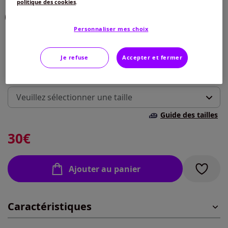
politique des cookies
.
Choisir une couleur :
Personnaliser mes choix
Je refuse
Accepter et fermer
Taille :
Veuillez sélectionner une taille
Guide des tailles
35-38 -
En stock
30
€
39-42 -
En stock
Ajouter au panier
43-46 -
En stock
Caractéristiques