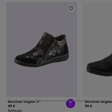
Bottines largeur h*
Bottines largeu
99 €
99 €
Reflexan