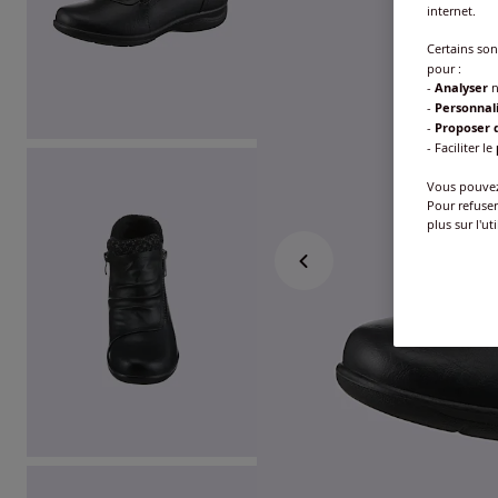
internet.
Certains so
pour :
-
Analyser
n
-
Personnal
-
Proposer d
- Faciliter le
Vous pouvez 
Pour refuser
plus sur l'ut