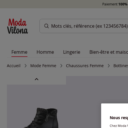
Paiement
100% 
Femme
Homme
Lingerie
Bien-être et mais
Accueil
Mode Femme
Chaussures Femme
Bottin
Nous resp
Chez Moda V