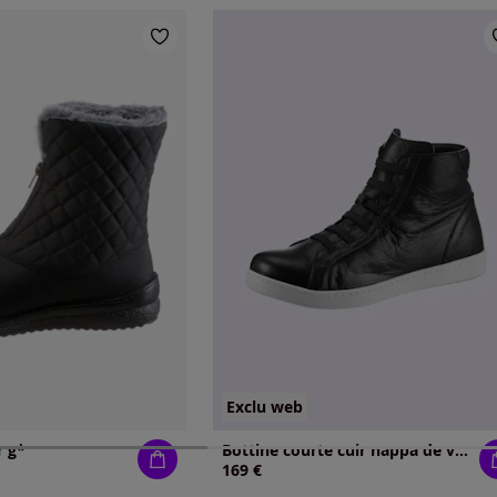
Exclu web
r g*
Bottine courte cuir nappa de vache
169 €