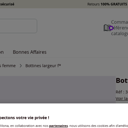
sécurisé
Retours
100% GRATUITS 
Comman
référen
catalog
on
Bonnes Affaires
es femme
Bottines largeur f*
Bot
Réf : 
Voir l
Coule
ectons votre vie privée !
ilona, en collaboration avec nos
partenaires
, nous utilisons des cookies afin d'amélio