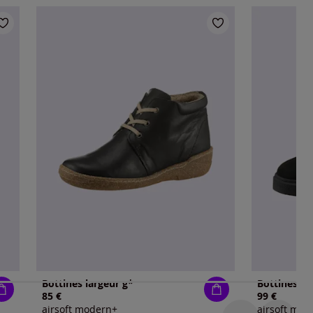
Bottines largeur g*
Bottines la
85 €
99 €
airsoft modern+
airsoft mod