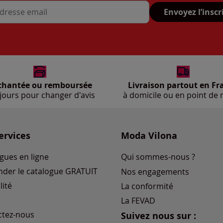
Envoyez l’inscr
se mail
chantée ou remboursée
Livraison partout en Fr
jours pour changer d'avis
à domicile ou en point de r
ervices
Moda Vilona
gues en ligne
Qui sommes-nous ?
der le catalogue GRATUIT
Nos engagements
lité
La conformité
La FEVAD
ctez-nous
Suivez nous sur :