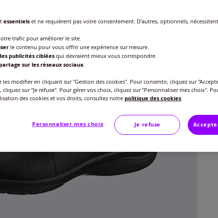
Point
nt
essentiels
et ne requièrent pas votre consentement. D'autres, optionnels, nécessiten
Veu
otre trafic pour améliorer le site.
iser
le contenu pour vous offrir une expérience sur mesure.
Gu
36 
es publicités ciblées
qui devraient mieux vous correspondre.
partage sur les réseaux sociaux
.
59
37 
les modifier en cliquant sur "Gestion des cookies". Pour consentir, cliquez sur "Accepte
, cliquez sur "Je refuse". Pour gérer vos choix, cliquez sur "Personnaliser mes choix". Po
ilisation des cookies et vos droits, consultez notre
politique des cookies
.
38 
Personnaliser mes choix
Je refuse
Accepte
39 
40 
41 