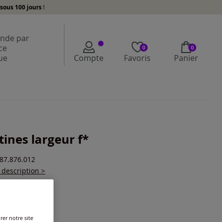
sous 100 jours
!
de par
ce
0
0
ue
Compte
Favoris
Panier
tines largeur f*
387.876.012
a description >
ur :
noir
rer notre site