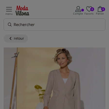
0
0
Compte
Favoris
Panier
menu
retour