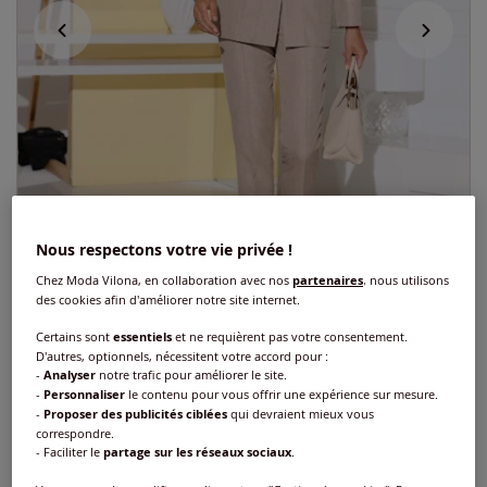
Nous respectons votre vie privée !
Chez Moda Vilona, en collaboration avec nos
partenaires
, nous utilisons
des cookies afin d'améliorer notre site internet.
Certains sont
essentiels
et ne requièrent pas votre consentement.
D'autres, optionnels, nécessitent votre accord pour :
Blazer long coupe longue affinante
-
Analyser
notre trafic pour améliorer le site.
-
Personnaliser
le contenu pour vous offrir une expérience sur mesure.
-
Proposer des publicités ciblées
qui devraient mieux vous
Réf : 221.068.030
correspondre.
- Faciliter le
partage sur les réseaux sociaux
.
Couleur :
sésame chiné