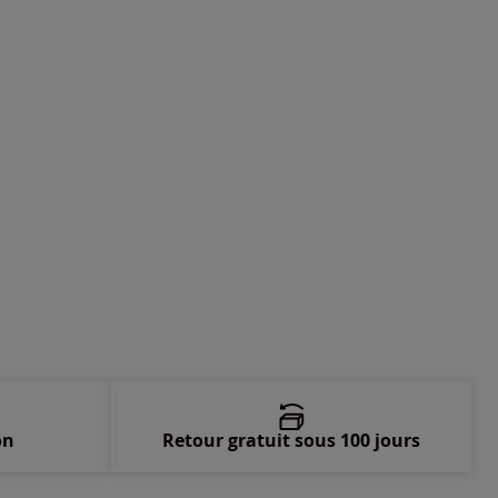
-
En stock
-
En stock
-
En stock
on
Retour gratuit sous 100 jours