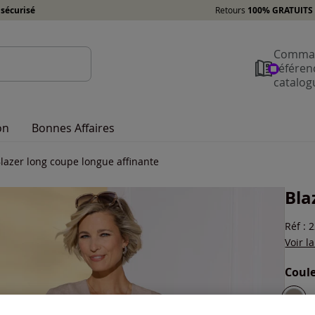
sécurisé
Retours
100% GRATUITS 
Comman
référen
catalog
on
Bonnes Affaires
lazer long coupe longue affinante
Bla
Réf : 
Voir l
Coule