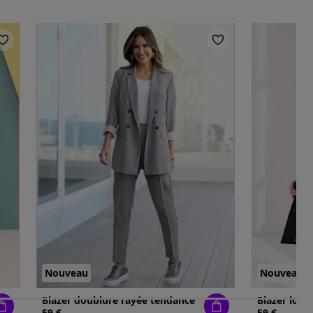
Nouveau
Nouveau
Blazer doublure rayée tendance
59 €
59 €