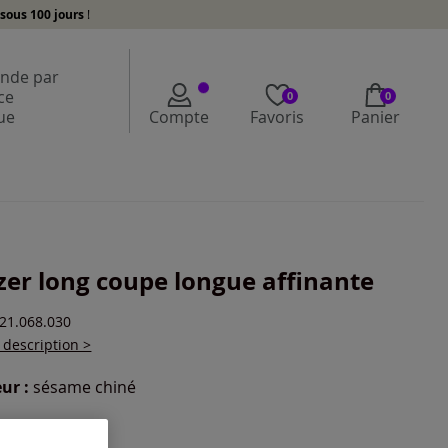
sous 100 jours
!
de par
ce
0
0
ue
Compte
Favoris
Panier
zer long coupe longue affinante
221.068.030
a description >
ur :
sésame chiné