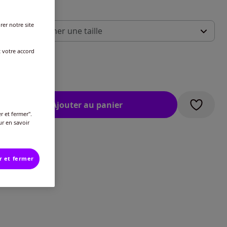
 :
rer notre site
illez sélectionner une taille
ide des tailles
t votre accord
-
En stock
€
-
En stock
Ajouter au panier
-
En stock
r et fermer".
ur en savoir
-
En stock
r et fermer
-
En stock
-
En stock
-
En stock