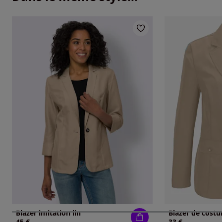
Blazer imitation lin
45 €
33 €