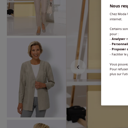
Nous resp
Chez Moda V
internet.
Certains so
pour :
-
Analyser
n
-
Personnal
-
Proposer d
- Faciliter le
Vous pouvez 
Pour refuser
plus sur l'ut