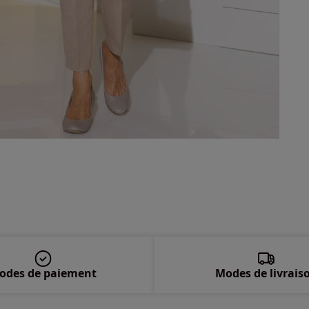
54 
56 
58 
odes de paiement
Modes de livrais