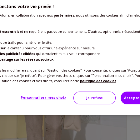
ectons votre vie privée !
Taille
ilona, en collaboration avec nos
partenaires
, nous utilisons des cookies afin d'amélio
Veu
Gu
nt
essentiels
et ne requièrent pas votre consentement. D'autres, optionnels, nécessiten
40 
otre trafic pour améliorer le site.
45
iser
le contenu pour vous offrir une expérience sur mesure.
42 
es publicités ciblées
qui devraient mieux vous correspondre.
partage sur les réseaux sociaux
.
44 
les modifier en cliquant sur "Gestion des cookies". Pour consentir, cliquez sur "Accepte
, cliquez sur "Je refuse". Pour gérer vos choix, cliquez sur "Personnaliser mes choix". Po
ilisation des cookies et vos droits, consultez notre
politique des cookies
.
46 
Personnaliser mes choix
Je refuse
Accepte
48 
50 
52 