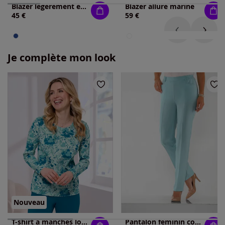
Blazer légèrement évasé
Blazer allure marine
45 €
59 €
Je complète mon look
Nouveau
T-shirt à manches longues pur coton
Pantalon féminin coupe droite