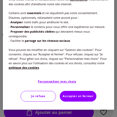
des cookies afin d'améliorer notre site internet.
Couleur :
menthe
Choisir une couleur :
Certains sont
essentiels
et ne requièrent pas votre consentement.
D'autres, optionnels, nécessitent votre accord pour :
-
Analyser
notre trafic pour améliorer le site.
-
Personnaliser
le contenu pour vous offrir une expérience sur mesure.
-
Proposer des publicités ciblées
qui devraient mieux vous
correspondre.
- Faciliter le
partage sur les réseaux sociaux
.
Vous pouvez les modifier en cliquant sur "Gestion des cookies". Pour
consentir, cliquez sur "Accepter et fermer". Pour refuser, cliquez sur "Je
refuse". Pour gérer vos choix, cliquez sur "Personnaliser mes choix". Pour
en savoir plus sur l'utilisation des cookies et vos droits, consultez notre
Taille :
politique des cookies
.
Veuillez sélectionner une taille
Personnaliser mes choix
Guide des tailles
40 -
En stock
33
€
Je refuse
Accepter et fermer
à partir de
42 -
En stock
Ajouter au panier
44 -
En stock