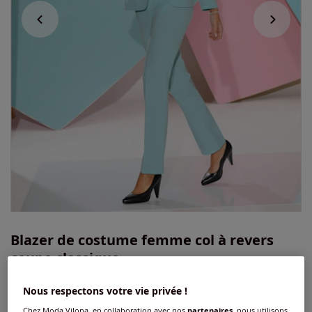
Blazer de costume femme col à revers
coupe classique
3.8
/
5
-
50
avis
Réf : 432.702.072
Nous respectons votre vie privée !
Chez Moda Vilona, en collaboration avec nos
partenaires
, nous utilisons