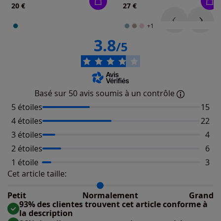
20 €
27 €
+1
3.8
/5
Basé sur 50 avis soumis à un contrôle
5 étoiles
Nombr
15
4 étoiles
Nombr
22
3 étoiles
Nomb
4
2 étoiles
Nomb
6
1 étoile
Nomb
3
Cet article taille:
Répartition du taillant selon les avis clients
Taille normalement : 87%
Taille petit : 13%
Petit
Normalement
Grand
Taille grand : 0%
93% des clientes trouvent cet article conforme à
la description