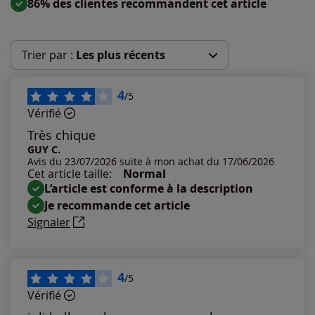
86% des clientes recommandent cet article
Trier par :
Les plus récents
Les plus récents
4
/5
Vérifié
Les plus anciens
Très chique
GUY C.
Avis du 23/07/2026 suite à mon achat du 17/06/2026
Notes les plus élevées
Cet article taille:
Normal
L’article est conforme à la description
Notes les plus basses
Je recommande cet article
Signaler
4
/5
Vérifié