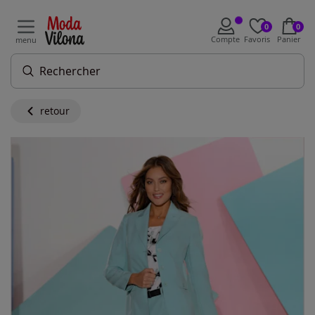
0
0
Compte
Favoris
Panier
menu
retour