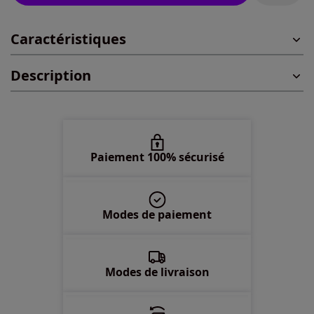
Caractéristiques
46 -
En stock
Description
48 -
Disponible dans 1 semaine
50 -
En stock
52 -
En stock
Paiement 100% sécurisé
54 -
En stock
Modes de paiement
56 -
Disponible dans 1 semaine
58 -
Disponible dans 1 semaine
Modes de livraison