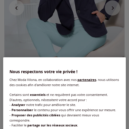
Nous respectons votre vie privée !
Chez Moda Vilona, en collaboration avec nos
partenaires
, nous utilisons
des cookies afin d'améliorer notre site internet.
Exclu web
Certains sont
essentiels
et ne requièrent pas votre consentement.
D'autres, optionnels, nécessitent votre accord pour :
Blazer garniture de satin décorative
-
Analyser
notre trafic pour améliorer le site.
-
Personnaliser
le contenu pour vous offrir une expérience sur mesure.
-
Proposer des publicités ciblées
qui devraient mieux vous
Réf : 453.052.010
correspondre.
- Faciliter le
partage sur les réseaux sociaux
.