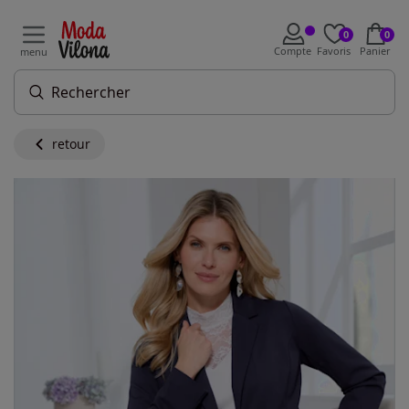
0
0
Compte
Favoris
Panier
menu
retour