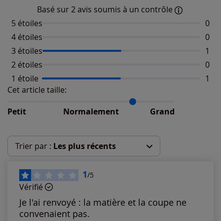
Basé sur 2 avis soumis à un contrôle
5 étoiles
Aucu
0
4 étoiles
Aucu
0
3 étoiles
Nomb
1
2 étoiles
Aucu
0
1 étoile
Nomb
1
Cet article taille:
Répartition du taillant selon les avis clients
Taille normalement : 50%
Taille petit : 0%
Petit
Normalement
Grand
Taille grand : 50%
Trier par :
Les plus récents
Les plus récents
1
/5
Vérifié
Les plus anciens
Je l'ai renvoyé : la matière et la coupe ne
convenaient pas.