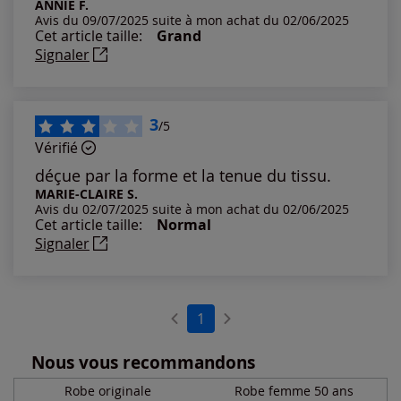
Notes les plus élevées
ANNIE F.
Avis du 09/07/2025 suite à mon achat du 02/06/2025
Cet article taille:
Grand
Notes les plus basses
Signaler
3
/5
Vérifié
déçue par la forme et la tenue du tissu.
MARIE-CLAIRE S.
Avis du 02/07/2025 suite à mon achat du 02/06/2025
Cet article taille:
Normal
Signaler
1
Nous vous recommandons
Robe originale
Robe femme 50 ans