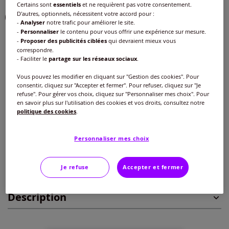
Certains sont
essentiels
et ne requièrent pas votre consentement.
D'autres, optionnels, nécessitent votre accord pour :
-
Analyser
notre trafic pour améliorer le site.
-
Personnaliser
le contenu pour vous offrir une expérience sur mesure.
-
Proposer des publicités ciblées
qui devraient mieux vous
Taille :
correspondre.
- Faciliter le
partage sur les réseaux sociaux
.
Veuillez sélectionner une taille
Vous pouvez les modifier en cliquant sur "Gestion des cookies". Pour
Guide des tailles
40 -
En stock
consentir, cliquez sur "Accepter et fermer". Pour refuser, cliquez sur "Je
refuse". Pour gérer vos choix, cliquez sur "Personnaliser mes choix". Pour
59
€
en savoir plus sur l'utilisation des cookies et vos droits, consultez notre
politique des cookies
.
42 -
En stock
Ajouter au panier
Personnaliser mes choix
44 -
En stock
Je refuse
Accepter et fermer
Caractéristiques
46 -
En stock
Description
48 -
En stock
50 -
En stock