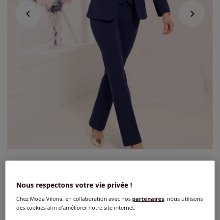
Blazer qualité bengaline supérieure
Nous respectons votre vie privée !
2
/
5
-
2
avis
Réf : 253.133.035
Chez Moda Vilona, en collaboration avec nos
partenaires
, nous utilisons
des cookies afin d'améliorer notre site internet.
Couleur :
marine