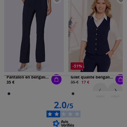
-51%
Pantalon en bengaline coupe parfaite grâce à l'élasthanne
Gilet qualité bengaline supérieure
35 €
Ancien prix :
35 €
Nouveau prix :
17 €
2.0
/5