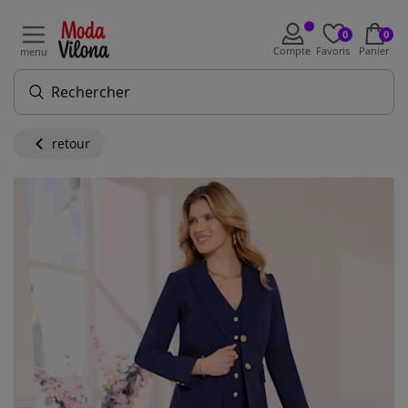
0
0
Compte
Favoris
Panier
menu
retour