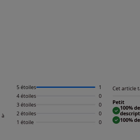
5 étoiles
Nombre d'avis :
1
Cet article t
Répartition 
Taille
4 étoiles
Aucun avis dispo
0
Taille 
Petit
3 étoiles
Aucun avis dispo
0
Taille
100% des
2 étoiles
Aucun avis dispo
0
descrip
 à
100% de
1 étoile
Aucun avis dispo
0