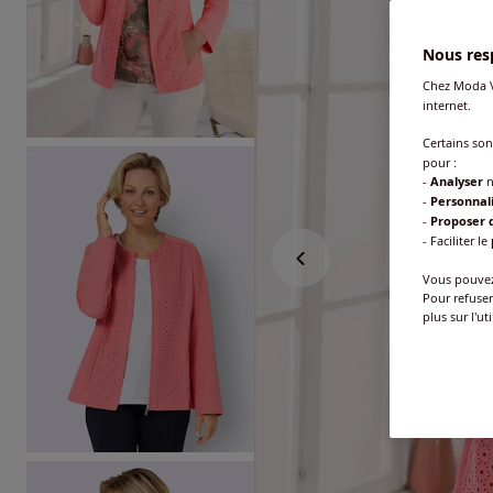
Nous resp
Chez Moda V
internet.
Certains so
pour :
-
Analyser
n
-
Personnal
-
Proposer d
- Faciliter le
Vous pouvez 
Pour refuser
plus sur l'ut