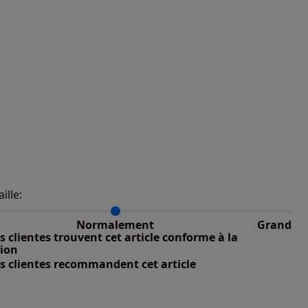
aille:
du taillant selon les avis clients
 normalement : 100%
nible
petit : 0%
Normalement
Grand
nible
 grand : 0%
 clientes trouvent cet article conforme à la
nible
tion
s clientes recommandent cet article
nible