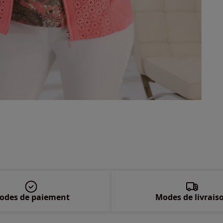
54 
56 
58 
odes de paiement
Modes de livrais