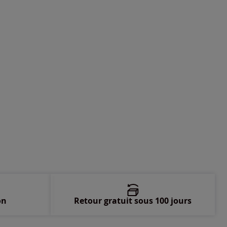
-
En stock
-
En stock
-
En stock
on
Retour gratuit sous 100 jours