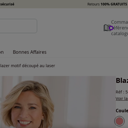
sécurisé
Retours
100% GRATUITS 
Comman
référen
catalog
on
Bonnes Affaires
lazer motif découpé au laser
Bla
Réf : 
Voir l
Coule