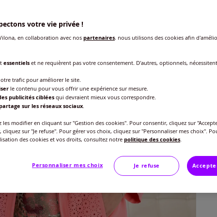
Taille
ectons votre vie privée !
Veu
ilona, en collaboration avec nos
partenaires
, nous utilisons des cookies afin d'amélio
Gu
40 
nt
essentiels
et ne requièrent pas votre consentement. D'autres, optionnels, nécessiten
59
42 
otre trafic pour améliorer le site.
iser
le contenu pour vous offrir une expérience sur mesure.
es publicités ciblées
qui devraient mieux vous correspondre.
44 
partage sur les réseaux sociaux
.
les modifier en cliquant sur "Gestion des cookies". Pour consentir, cliquez sur "Accepte
, cliquez sur "Je refuse". Pour gérer vos choix, cliquez sur "Personnaliser mes choix". Po
46 
ilisation des cookies et vos droits, consultez notre
politique des cookies
.
48 
Personnaliser mes choix
Je refuse
Accepte
50 
52 