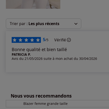
Trier par :
Les plus récents
Les plus récents
5
Vérifié
/5
Les plus anciens
Bonne qualité et bien taillé
PATRICIA P.
Avis du 21/05/2026 suite à mon achat du 30/04/2026
Notes les plus élevées
Notes les plus basses
Nous vous recommandons
Blazer femme grande taille