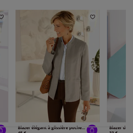
Blazer élégant à glissière poches plaquées
45 €
33 €