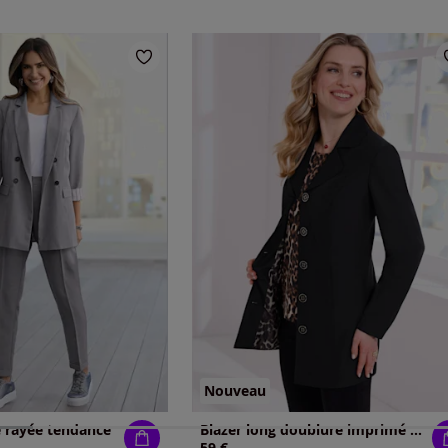
Nouveau
e rayée tendance
Blazer long doublure imprimé animal
59 €