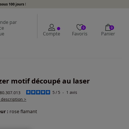
sous 100 jours
!
de par
ce
0
0
ue
Compte
Favoris
Panier
zer motif découpé au laser
5
/
5
-
1
avis
580.307.013
a description >
ur :
rose flamant