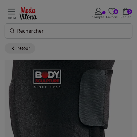
0
0
Compte
Favoris
Panier
menu
retour