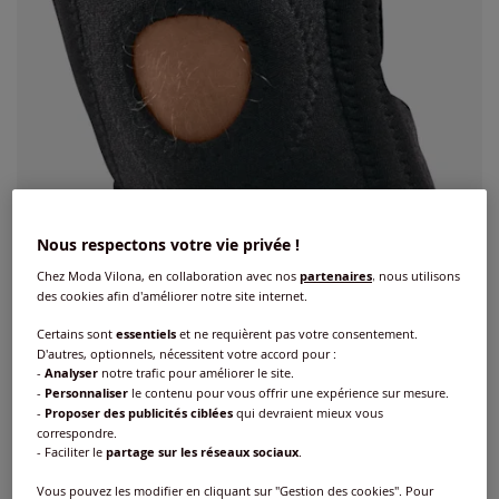
Nous respectons votre vie privée !
Chez Moda Vilona, en collaboration avec nos
partenaires
, nous utilisons
des cookies afin d'améliorer notre site internet.
Certains sont
essentiels
et ne requièrent pas votre consentement.
D'autres, optionnels, nécessitent votre accord pour :
-
Analyser
notre trafic pour améliorer le site.
Bandage genou soutien des muscles et
-
Personnaliser
le contenu pour vous offrir une expérience sur mesure.
des tendons
-
Proposer des publicités ciblées
qui devraient mieux vous
correspondre.
- Faciliter le
partage sur les réseaux sociaux
.
Réf : 499.000.050
Vous pouvez les modifier en cliquant sur "Gestion des cookies". Pour